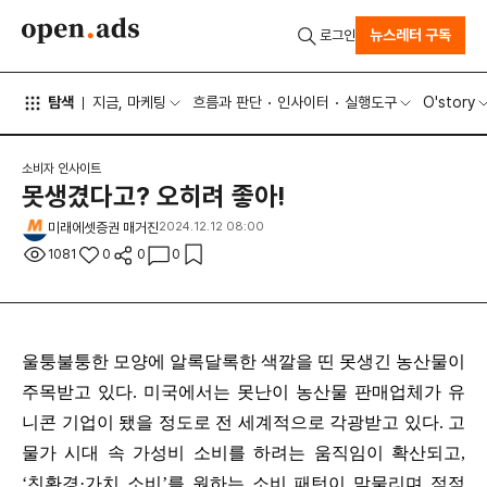
뉴스레터 구독
로그인
탐색
지금, 마케팅
흐름과 판단
인사이터
실행도구
O'story
소비자 인사이트
못생겼다고? 오히려 좋아!
미래에셋증권 매거진
2024.12.12 08:00
1081
0
0
0
울퉁불퉁한 모양에 알록달록한 색깔을 띤 못생긴 농산물이
주목받고 있다. 미국에서는 못난이 농산물 판매업체가 유
니콘 기업이 됐을 정도로 전 세계적으로 각광받고 있다. 고
물가 시대 속 가성비 소비를 하려는 움직임이 확산되고,
‘친환경·가치 소비’를 원하는 소비 패턴이 맞물리며 점점