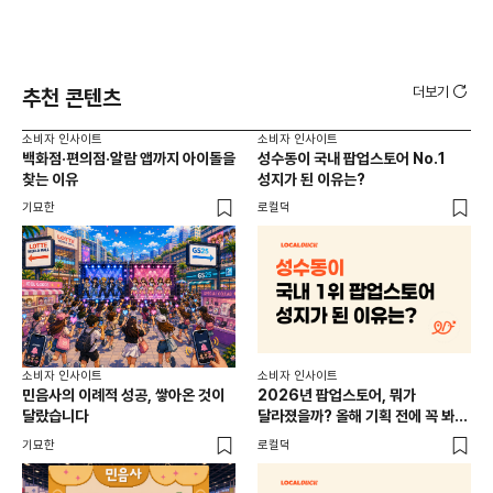
더보기
추천 콘텐츠
소비자 인사이트
소비자 인사이트
소비
백화점·편의점·알람 앱까지 아이돌을
성수동이 국내 팝업스토어 No.1
외국
찾는 이유
성지가 된 이유는?
남
이
기묘한
로컬덕
썸트
소비
소비자 인사이트
소비자 인사이트
CR
민음사의 이례적 성공, 쌓아온 것이
2026년 팝업스토어, 뭐가
개
달랐습니다
달라졌을까? 올해 기획 전에 꼭 봐야
할 트렌드 4가지
DX
기묘한
로컬덕