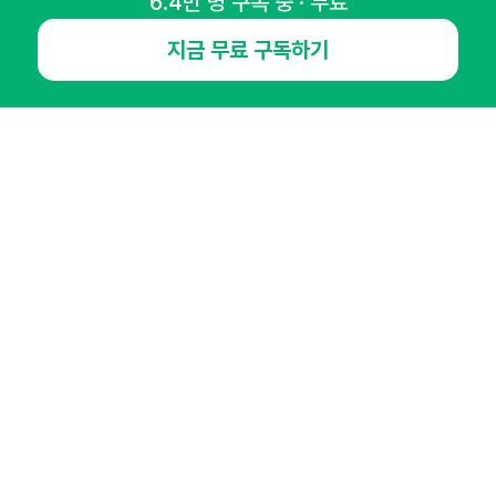
6.4만 명 구독 중 · 무료
NHN AD
지금 무료 구독하기
오픈애즈란
공지사항
제휴문의
인사이터 신청
뉴스레터
광고안내
경기도 성남시 분당구 대왕판교로645번길 16
대표 : 심도섭
사업자등록번호 : 144-81-27690(
사업자정보확인
)
통신판매업신고번호 : 2014-경기성남-1023
호스팅서비스사업자 : 오픈애즈
서비스•광고 문의 :
1800-2198
이메일 :
openads@openads.co.kr
이용약관
개인정보처리방침
instagram
thread
kakaotalk
© NHN AD. All rights reserved.