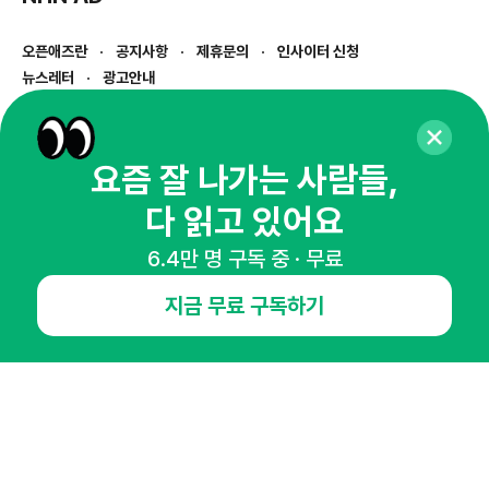
오픈애즈란
공지사항
제휴문의
인사이터 신청
뉴스레터
광고안내
경기도 성남시 분당구 대왕판교로645번길 16
대표 : 심도섭
사업자등록번호 : 144-81-27690(
사업자정보확인
)
요즘 잘 나가는 사람들,
통신판매업신고번호 : 2014-경기성남-1023
다 읽고 있어요
호스팅서비스사업자 : 오픈애즈
서비스•광고 문의 :
1800-2198
6.4만 명 구독 중 · 무료
이메일 :
openads@openads.co.kr
지금 무료 구독하기
이용약관
개인정보처리방침
instagram
thread
kakaotalk
© NHN AD. All rights reserved.