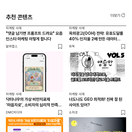
더보기
추천 콘텐츠
마케팅 사례
마케팅 사례
마케
"댓글 남기면 프롬프트 드려요" 요즘
옥외광고(OOH) 전략: 유효도달률
무
인스타 마케팅 이렇게 합니다
40%·인지율 2배 만든 데이터
‘댓
활용법 | 애드타입 양승만 이사
브
알파앱스
위픽
DM
마케
독립
마케팅 사례
마케팅 사례
출
닥터나우의 가상 비만치료제
너도나도 GEO 최적화! 진짜 잘 된
와디
‘마음자로’, 소비자의 심리적 만족을
사이트 있어?
충족하는 동시에 서비스의 접근성을
DMC미디어
소마코
높이는 콘텐츠로 호평