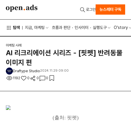
뉴스레터 구독
로그인
탐색
지금, 마케팅
흐름과 판단
인사이터
실행도구
O'story
마케팅 사례
AI 리크리에이션 시리즈 - [핏펫] 반려동물
이미지 편
Draftype Studio
2024.11.29 09:00
1192
0
0
0
(출처: 핏펫)