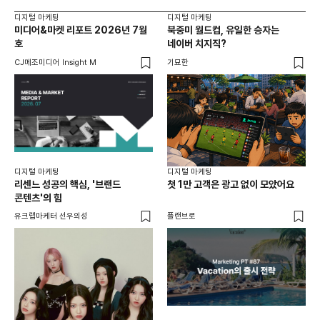
디지털 마케팅
디지털 마케팅
디지
미디어&마켓 리포트 2026년 7월
북중미 월드컵, 유일한 승자는
브
호
네이버 치지직?
팬
CJ메조미디어 Insight M
기묘한
유크
디지털 마케팅
디지털 마케팅
리센느 성공의 핵심, '브랜드
첫 1만 고객은 광고 없이 모았어요
콘텐츠'의 힘
유크랩마케터 선우의성
플랜브로
디지
AI
쇼핑
똑똑