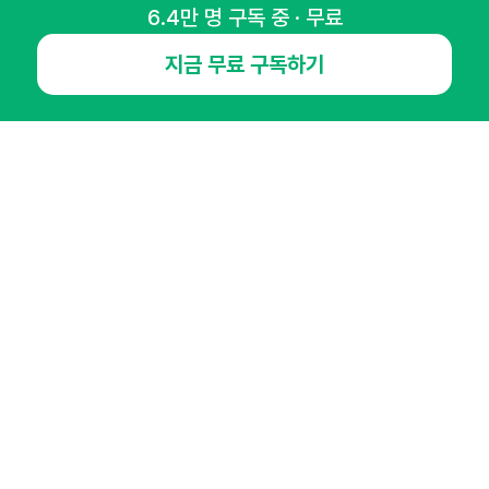
6.4만 명 구독 중 · 무료
NHN AD
지금 무료 구독하기
오픈애즈란
공지사항
제휴문의
인사이터 신청
뉴스레터
광고안내
경기도 성남시 분당구 대왕판교로645번길 16
대표 : 심도섭
사업자등록번호 : 144-81-27690(
사업자정보확인
)
통신판매업신고번호 : 2014-경기성남-1023
호스팅서비스사업자 : 오픈애즈
서비스•광고 문의 :
1800-2198
이메일 :
openads@openads.co.kr
이용약관
개인정보처리방침
instagram
thread
kakaotalk
© NHN AD. All rights reserved.