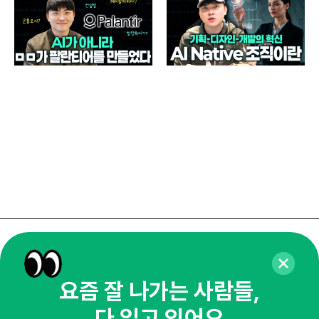
느좋
매
알파
매주 화요일 아침,
마케팅 감각을 깨워 드릴게요!
요즘 잘 나가는 사람들,
65,043명의 마케터를 성장시키는 뉴스레터
다 읽고 있어요
뉴스레터 구독하기