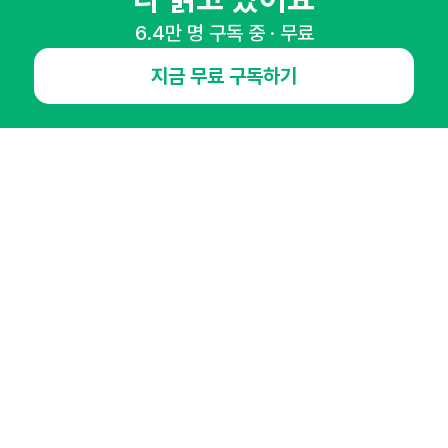
6.4만 명 구독 중 · 무료
지금 무료 구독하기
NHN AD
오픈애즈란
공지사항
제휴문의
인사이터 신청
뉴스레터
광고안내
경기도 성남시 분당구 대왕판교로645번길 16
대표 : 심도섭
사업자등록번호 : 144-81-27690(
사업자정보확인
)
통신판매업신고번호 : 2014-경기성남-1023
호스팅서비스사업자 : 오픈애즈
서비스•광고 문의 :
1800-2198
이메일 :
openads@openads.co.kr
이용약관
개인정보처리방침