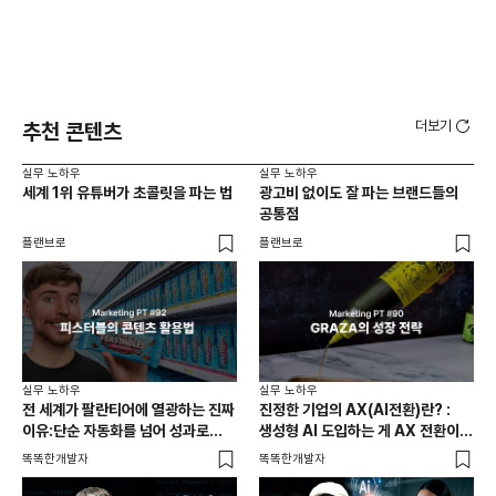
더보기
추천 콘텐츠
실무 노하우
실무 노하우
실무
세계 1위 유튜버가 초콜릿을 파는 법
광고비 없이도 잘 파는 브랜드들의
고객
공통점
이
플랜브로
플랜브로
마케
실무 노하우
실무 노하우
전 세계가 팔란티어에 열광하는 진짜
진정한 기업의 AX(AI전환)란? :
이유:단순 자동화를 넘어 성과로
생성형 AI 도입하는 게 AX 전환이
증명하는 AI 활용법
아닙니다.
똑똑한개발자
똑똑한개발자
실무