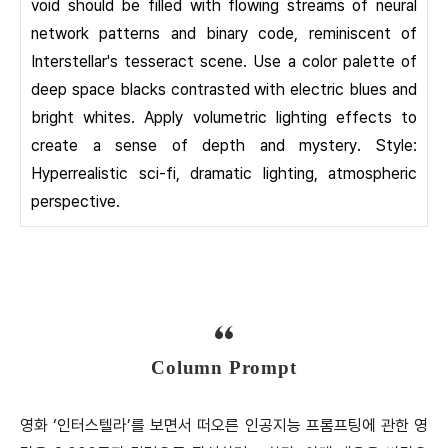
void should be filled with flowing streams of neural
network patterns and binary code, reminiscent of
Interstellar's tesseract scene. Use a color palette of
deep space blacks contrasted with electric blues and
bright whites. Apply volumetric lighting effects to
create a sense of depth and mystery. Style:
Hyperrealistic sci-fi, dramatic lighting, atmospheric
perspective.
Column Prompt
영화 ‘인터스텔라’를 보면서 떠오른 인공지능 프롬프팅에 관한 영