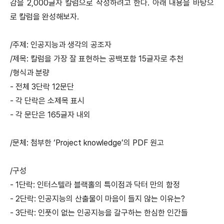
감을 2,000글자 칼럼으로 작성하려고 한다. 아래 내용을 바탕으
로 칼럼을 완성해보자.
/주제: 인공지능과 생각의 공조자
/제목: 칼럼을 가장 잘 표현하는 공백포함 15글자로 추천
/형식과 분량
- 전체 3단락 12문단
- 각 단락은 소제목 표시
- 각 문단은 165글자 내외
/문체: 첨부한 ‘Project knowledge’의 PDF 원고
/구성
- 1단락: 인터스텔라 블랙홀의 특이점과 닥터 만의 함정
- 2단락: 인공지능의 산출물이 마음이 들지 않는 이유는?
- 3단락: 인풋이 없는 인공지능을 갈구하는 한심한 인간들