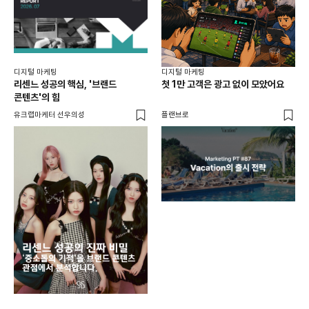
디지털 마케팅
디지털 마케팅
리센느 성공의 핵심, '브랜드
첫 1만 고객은 광고 없이 모았어요
콘텐츠'의 힘
유크랩마케터 선우의성
플랜브로
디지
AI
쇼핑
똑똑