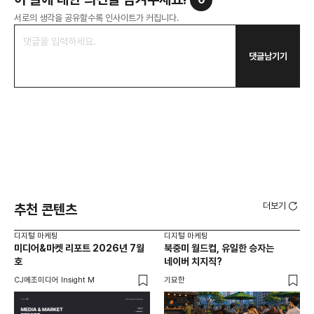
서로의 생각을 공유할수록 인사이트가 커집니다.
댓글남기기
더보기
추천 콘텐츠
디지털 마케팅
디지털 마케팅
디지
미디어&마켓 리포트 2026년 7월
북중미 월드컵, 유일한 승자는
브
호
네이버 치지직?
팬
CJ메조미디어 Insight M
기묘한
유크