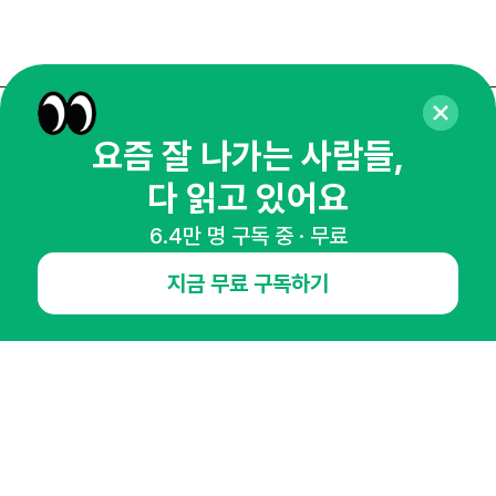
매주 화요일 아침,
요즘 잘 나가는 사람들,
마케팅 감각을 깨워 드릴게요!
다 읽고 있어요
65,043명의 마케터를 성장시키는 뉴스레터
6.4만 명 구독 중 · 무료
뉴스레터 구독하기
지금 무료 구독하기
NHN AD
오픈애즈란
공지사항
제휴문의
인사이터 신청
뉴스레터
광고안내