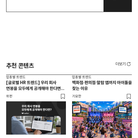
더보기
추천 콘텐츠
업종별 트렌드
업종별 트렌드
업종
[글로벌 HR 트렌드] 우리 회사
백화점·편의점·알람 앱까지 아이돌을
드라
연봉을 모두에게 공개해야 한다면? |
찾는 이유
진
급여 투명성 법, 해외 사례, 연봉
위펀
기묘한
기묘
공개, 채용 공고