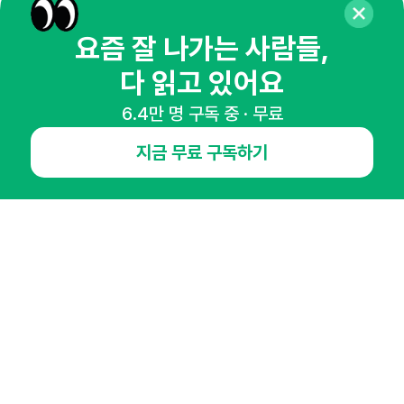
뉴스레터 구독하기
요즘 잘 나가는 사람들,
다 읽고 있어요
6.4만 명 구독 중 · 무료
NHN AD
지금 무료 구독하기
오픈애즈란
공지사항
제휴문의
인사이터 신청
뉴스레터
광고안내
경기도 성남시 분당구 대왕판교로645번길 16
대표 : 심도섭
사업자등록번호 : 144-81-27690(
사업자정보확인
)
통신판매업신고번호 : 2014-경기성남-1023
호스팅서비스사업자 : 오픈애즈
서비스•광고 문의 :
1800-2198
이메일 :
openads@openads.co.kr
이용약관
개인정보처리방침