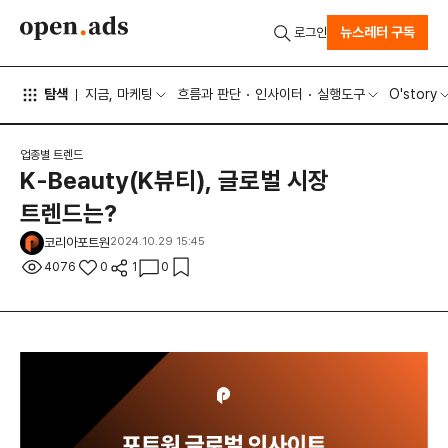
뉴스레터 구독
로그인
탐색
지금, 마케팅
흐름과 판단
인사이터
실행도구
O'story
업종별 트렌드
K-Beauty(K뷰티), 글로벌 시장
트렌드는?
코리아포트원
2024.10.29 15:45
4076
0
1
0