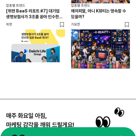
업종별 트렌드
업종별 트렌드
업종
[위펀 BaaS 리포트 #7] 대기업
에이피알, 아니 K뷰티는 영속할 수
민음
생명보험사가 3조를 쏟아 인수한
있을까?
달
일본 BaaS 회사의 정체는?
위펀
기묘한
기묘
매주 화요일 아침,
마케팅 감각을 깨워 드릴게요!
65,043명의 마케터를 성장시키는 뉴스레터