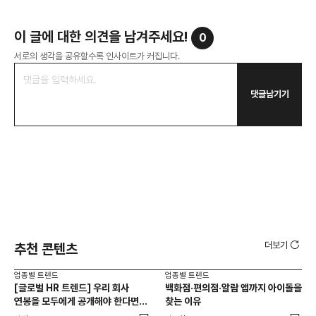
이 글에 대한 의견을 남겨주세요!
0
서로의 생각을 공유할수록 인사이트가 커집니다.
댓글남기기
더보기
추천 콘텐츠
업종별 트렌드
업종별 트렌드
업종
[글로벌 HR 트렌드] 우리 회사
백화점·편의점·알람 앱까지 아이돌을
드라
연봉을 모두에게 공개해야 한다면? |
찾는 이유
진
급여 투명성 법, 해외 사례, 연봉