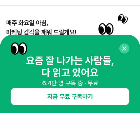
매주 화요일 아침,
마케팅 감각을 깨워 드릴게요!
65,043명의 마케터를 성장시키는 뉴스레터
뉴스레터 구독하기
요즘 잘 나가는 사람들,
다 읽고 있어요
6.4만 명 구독 중 · 무료
NHN AD
지금 무료 구독하기
오픈애즈란
공지사항
제휴문의
인사이터 신청
뉴스레터
광고안내
경기도 성남시 분당구 대왕판교로645번길 16
대표 : 심도섭
사업자등록번호 : 144-81-27690(
사업자정보확인
)
통신판매업신고번호 : 2014-경기성남-1023