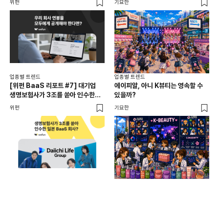
위펀
기묘한
기묘
공개, 채용 공고
업종별 트렌드
업종별 트렌드
업종
[위펀 BaaS 리포트 #7] 대기업
에이피알, 아니 K뷰티는 영속할 수
민음
생명보험사가 3조를 쏟아 인수한
있을까?
달
일본 BaaS 회사의 정체는?
위펀
기묘한
기묘