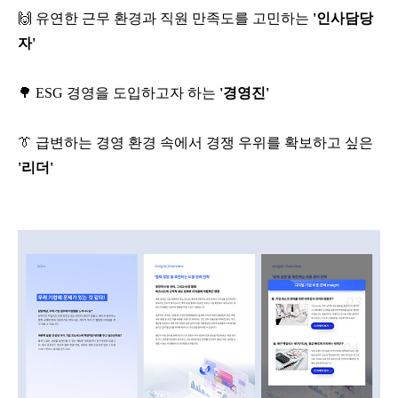
🙌
유연한 근무 환경과 직원 만족도를 고민하는
'
인사담당
자
'
🌳
ESG
경영을 도입하고자 하는
'
경영진
'
👔
급변하는 경영 환경 속에서 경쟁 우위를 확보하고 싶은
'
리더
'