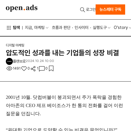
뉴스레터 구독
로그인
탐색
지금, 마케팅
흐름과 판단
인사이터
실행도구
O'story
디지털 마케팅
압도적인 성과를 내는 기업들의 성장 비결
플랜브로
2024.10.24 10:00
1491
0
1
0
2001년 10월. 닷컴버블이 붕괴되면서 주가 폭락을 경험한
아마존의 CEO 제프 베이조스가 한 통의 전화를 걸어 이런
질문을 던집니다.
“위대한 기업으로 도약할 수 있는 비결은 무엇입니까?”