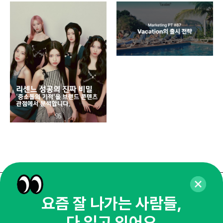
디지
AI
쇼핑
똑똑
매주 화요일 아침,
요즘 잘 나가는 사람들,
마케팅 감각을 깨워 드릴게요!
다 읽고 있어요