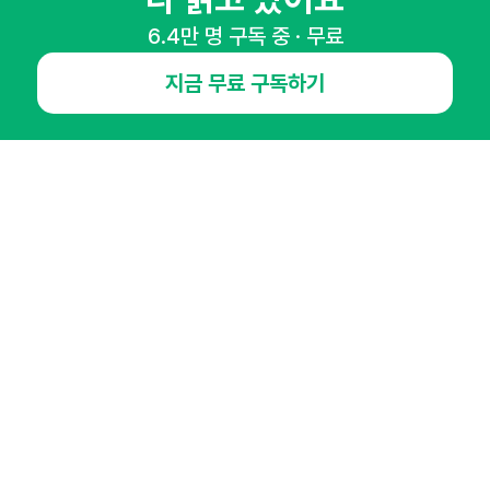
65,043명의 마케터를 성장시키는 뉴스레터
6.4만 명 구독 중 · 무료
뉴스레터 구독하기
지금 무료 구독하기
NHN AD
오픈애즈란
공지사항
제휴문의
인사이터 신청
뉴스레터
광고안내
경기도 성남시 분당구 대왕판교로645번길 16
대표 : 심도섭
사업자등록번호 : 144-81-27690(
사업자정보확인
)
통신판매업신고번호 : 2014-경기성남-1023
호스팅서비스사업자 : 오픈애즈
서비스•광고 문의 :
1800-2198
이메일 :
openads@openads.co.kr