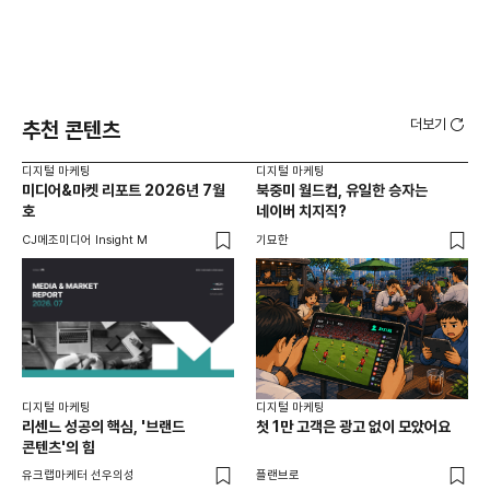
더보기
추천 콘텐츠
디지털 마케팅
디지털 마케팅
디지
미디어&마켓 리포트 2026년 7월
북중미 월드컵, 유일한 승자는
브
호
네이버 치지직?
팬
CJ메조미디어 Insight M
기묘한
유크
디지털 마케팅
디지털 마케팅
리센느 성공의 핵심, '브랜드
첫 1만 고객은 광고 없이 모았어요
콘텐츠'의 힘
유크랩마케터 선우의성
플랜브로