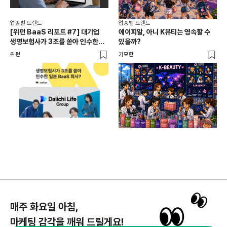
업종별 트렌드
업종별 트렌드
업종
[위펀 BaaS 리포트 #7] 대기업
에이피알, 아니 K뷰티는 영속할 수
민음
생명보험사가 3조를 쏟아 인수한
있을까?
달
일본 BaaS 회사의 정체는?
위펀
기묘한
기묘
매주 화요일 아침,
마케팅 감각을 깨워 드릴게요!