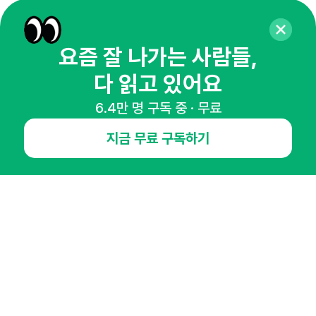
65,043명의 마케터를 성장시키는 뉴스레터
뉴스레터 구독하기
요즘 잘 나가는 사람들,
다 읽고 있어요
6.4만 명 구독 중 · 무료
NHN AD
지금 무료 구독하기
오픈애즈란
공지사항
제휴문의
인사이터 신청
뉴스레터
광고안내
경기도 성남시 분당구 대왕판교로645번길 16
대표 : 심도섭
사업자등록번호 : 144-81-27690(
사업자정보확인
)
통신판매업신고번호 : 2014-경기성남-1023
호스팅서비스사업자 : 오픈애즈
서비스•광고 문의 :
1800-2198
이메일 :
openads@openads.co.kr