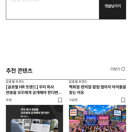
댓글남기기
더보기
추천 콘텐츠
업종별 트렌드
업종별 트렌드
업종
[글로벌 HR 트렌드] 우리 회사
백화점·편의점·알람 앱까지 아이돌을
드라
연봉을 모두에게 공개해야 한다면? |
찾는 이유
진
급여 투명성 법, 해외 사례, 연봉
위펀
기묘한
기묘
공개, 채용 공고