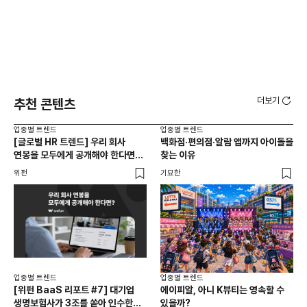
더보기
추천 콘텐츠
업종별 트렌드
업종별 트렌드
업종
[글로벌 HR 트렌드] 우리 회사
백화점·편의점·알람 앱까지 아이돌을
드라
연봉을 모두에게 공개해야 한다면? |
찾는 이유
진
급여 투명성 법, 해외 사례, 연봉
위펀
기묘한
기묘
공개, 채용 공고
업종별 트렌드
업종별 트렌드
업종
[위펀 BaaS 리포트 #7] 대기업
에이피알, 아니 K뷰티는 영속할 수
민음
생명보험사가 3조를 쏟아 인수한
있을까?
달