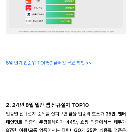
8월 인기 앱순위 TOP50 풀버전 무료 확인 >>
2. 24년 8월 월간 앱 신규설치 TOP10
업종별 신규설치 순위를 살펴보면
금융
업종의
토스
가
35만
,
엔터
테인먼트
업종의
쿠팡플레이
가
44만
,
쇼핑
업종에서는
테무
가
87만
,
여행/교통
업종에서는
티머니GO
가
35만
,
식음료
업종은