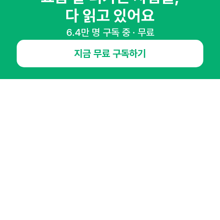
다 읽고 있어요
6.4만 명 구독 중 · 무료
NHN AD
지금 무료 구독하기
오픈애즈란
공지사항
제휴문의
인사이터 신청
뉴스레터
광고안내
경기도 성남시 분당구 대왕판교로645번길 16
대표 : 심도섭
사업자등록번호 : 144-81-27690(
사업자정보확인
)
통신판매업신고번호 : 2014-경기성남-1023
호스팅서비스사업자 : 오픈애즈
서비스•광고 문의 :
1800-2198
이메일 :
openads@openads.co.kr
이용약관
개인정보처리방침
instagram
thread
kakaotalk