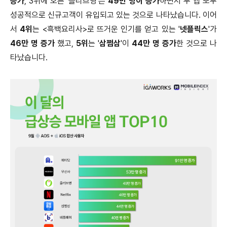
증가
, 3위에 오른 '올리브영'은
49만 명이 증가
하면서 두 앱 모두
성공적으로 신규고객이 유입되고 있는 것으로 나타났습니다. 이어
서
4위
는 <흑백요리사>로 뜨거운 인기를 얻고 있는 '
넷플릭스
'가
46만 명 증가
했고,
5위
는 '
삼쩜삼
'이
44만 명 증가
한 것으로 나
타났습니다.