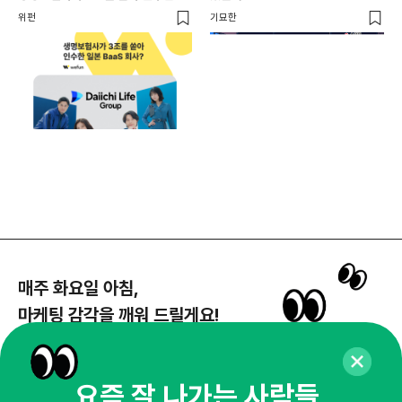
일본 BaaS 회사의 정체는?
위펀
기묘한
기묘
매주 화요일 아침,
마케팅 감각을 깨워 드릴게요!
65,043명의 마케터를 성장시키는 뉴스레터
뉴스레터 구독하기
요즘 잘 나가는 사람들,