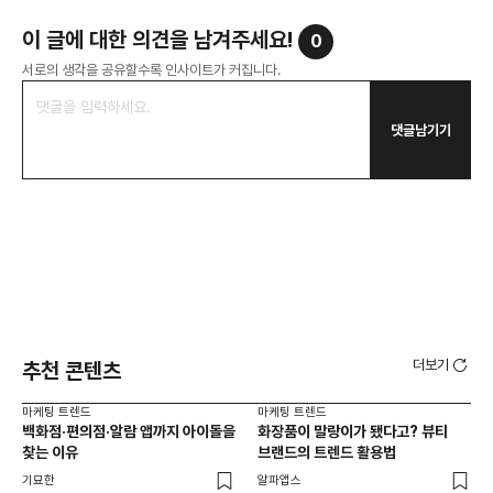
이 글에 대한 의견을 남겨주세요!
0
서로의 생각을 공유할수록 인사이트가 커집니다.
댓글남기기
더보기
추천 콘텐츠
마케팅 트렌드
마케팅 트렌드
마케
백화점·편의점·알람 앱까지 아이돌을
화장품이 말랑이가 됐다고? 뷰티
서
찾는 이유
브랜드의 트렌드 활용법
오프
기묘한
알파앱스
로컬