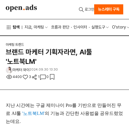
뉴스레터 구독
로그인
탐색
지금, 마케팅
흐름과 판단
인사이터
실행도구
O'story
마케팅 트렌드
브랜드 마케터 기획자라면, AI툴
'노트북LM'
마케터 와이
2024.09.30 13:30
4400
3
1
0
지난 시간에는 구글 제미나이 Pro를 기반으로 만들어진 무
료 AI툴
'노트북LM'
의 기능과 간단한 사용법을 공유드렸었
는데요.