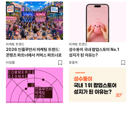
마케팅 트렌드
마케팅 트렌드
2026 인플루언서 마케팅 트렌드:
성수동이 국내 팝업스토어 No.1
콘텐츠 파트너에서 커머스 파트너로
성지가 된 이유는?
아임웹
로컬덕
마케
하
브루