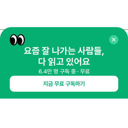
매주 화요일 아침,
요즘 잘 나가는 사람들,
마케팅 감각을 깨워 드릴게요!
다 읽고 있어요
65,043명의 마케터를 성장시키는 뉴스레터
뉴스레터 구독하기
6.4만 명 구독 중 · 무료
지금 무료 구독하기
NHN AD
오픈애즈란
공지사항
제휴문의
인사이터 신청
뉴스레터
광고안내