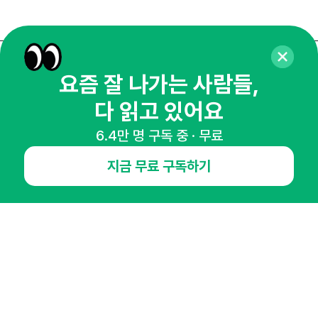
매주 화요일 아침,
요즘 잘 나가는 사람들,
마케팅 감각을 깨워 드릴게요!
다 읽고 있어요
65,043명의 마케터를 성장시키는 뉴스레터
6.4만 명 구독 중 · 무료
뉴스레터 구독하기
지금 무료 구독하기
NHN AD
오픈애즈란
공지사항
제휴문의
인사이터 신청
뉴스레터
광고안내
경기도 성남시 분당구 대왕판교로645번길 16
대표 : 심도섭