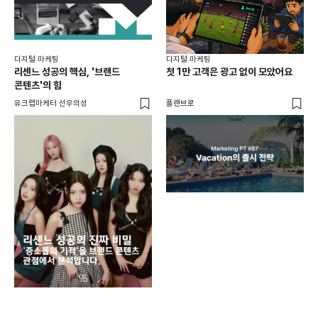
디지털 마케팅
디지털 마케팅
리센느 성공의 핵심, '브랜드
첫 1만 고객은 광고 없이 모았어요
콘텐츠'의 힘
유크랩마케터 선우의성
플랜브로
디지
AI
쇼핑
똑똑