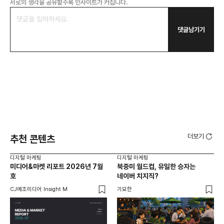
서로의 생각을 공유할수록 인사이트가 커집니다.
댓글남기기
더보기
추천 콘텐츠
디지털 마케팅
디지털 마케팅
디지
미디어&마켓 리포트 2026년 7월
북중미 월드컵, 유일한 승자는
브
호
네이버 치지직?
팬
CJ메조미디어 Insight M
기묘한
유크