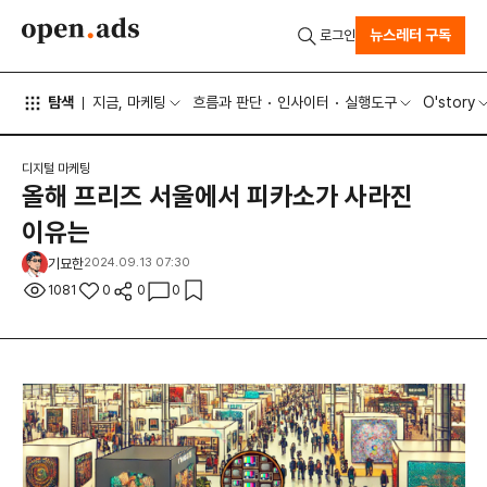
뉴스레터 구독
로그인
탐색
지금, 마케팅
흐름과 판단
인사이터
실행도구
O'story
디지털 마케팅
올해 프리즈 서울에서 피카소가 사라진
이유는
기묘한
2024.09.13 07:30
1081
0
0
0