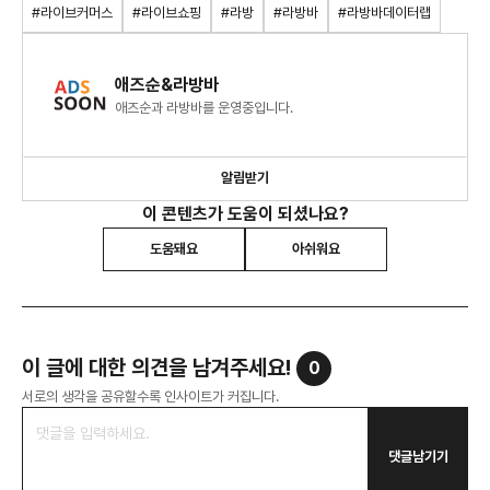
#라이브커머스
#라이브쇼핑
#라방
#라방바
#라방바데이터랩
애즈순&라방바
애즈순과 라방바를 운영중입니다.
알림받기
이 콘텐츠가 도움이 되셨나요?
도움돼요
아쉬워요
이 글에 대한 의견을 남겨주세요!
0
서로의 생각을 공유할수록 인사이트가 커집니다.
댓글남기기