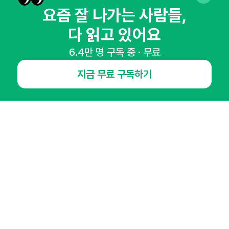
요즘 잘 나가는 사람들,
다 읽고 있어요
6.4만 명 구독 중 · 무료
NHN AD
지금 무료 구독하기
오픈애즈란
공지사항
제휴문의
인사이터 신청
뉴스레터
광고안내
경기도 성남시 분당구 대왕판교로645번길 16
대표 : 심도섭
사업자등록번호 : 144-81-27690(
사업자정보확인
)
통신판매업신고번호 : 2014-경기성남-1023
호스팅서비스사업자 : 오픈애즈
서비스•광고 문의 :
1800-2198
이메일 :
openads@openads.co.kr
이용약관
개인정보처리방침