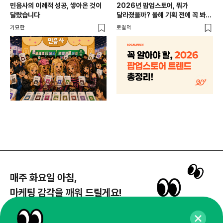
CR
민음사의 이례적 성공, 쌓아온 것이
2026년 팝업스토어, 뭐가
개
달랐습니다
달라졌을까? 올해 기획 전에 꼭 봐야
할 트렌드 4가지
DX
기묘한
로컬덕
매주 화요일 아침,
마케팅 감각을 깨워 드릴게요!
65,043명의 마케터를 성장시키는 뉴스레터
뉴스레터 구독하기