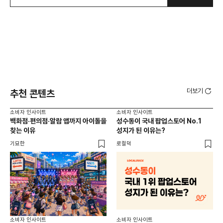
더보기
추천 콘텐츠
소비자 인사이트
소비자 인사이트
소비
백화점·편의점·알람 앱까지 아이돌을
성수동이 국내 팝업스토어 No.1
외국
찾는 이유
성지가 된 이유는?
남
이
기묘한
로컬덕
썸트
소비
소비자 인사이트
소비자 인사이트