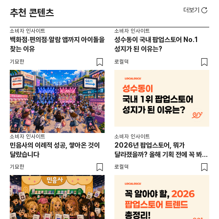
더보기
추천 콘텐츠
소비자 인사이트
소비자 인사이트
소비
백화점·편의점·알람 앱까지 아이돌을
성수동이 국내 팝업스토어 No.1
외국
찾는 이유
성지가 된 이유는?
남
이
기묘한
로컬덕
썸트
소비
소비자 인사이트
소비자 인사이트
CR
민음사의 이례적 성공, 쌓아온 것이
2026년 팝업스토어, 뭐가
개
달랐습니다
달라졌을까? 올해 기획 전에 꼭 봐야
할 트렌드 4가지
DX
기묘한
로컬덕