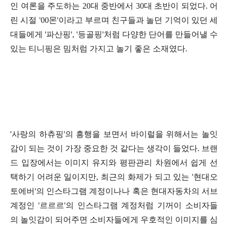
인 여론을 주도하는
20
대 중반에서
30
대 초반이 되었다
.
어
린 시절
'00
몬
'
이라고 부르며 친구들과 놀던 기억이 있던 세
대들에게
'
파산핑
', '
등골핑
'
처럼 다양한 단어를 만들어낼 수
있는 티니핑은 밈처럼 가지고 놀기 좋은 소재였다
.
'
사랑의 하츄핑
'
의 흥행을 보면서 바이럴을 위해서는 놀잇
감이 되는 것이 가장 중요한 것 같다는 생각이 들었다
.
브랜
드 입장에서는 이미지 유지와 평판관리 차원에서 쉽게 선
택하기 어려운 일이지만
,
최근의 화제가 되고 있는
'
현대오
토에버
'
의 인스타그램 계정이나나 혹은 현대자동차의 서브
계정인
'
르르르
'
의 인스타그램 계정처럼 기꺼이 소비자들
의 놀잇감이 되어주면 소비자들에게 우호적인 이미지를 심