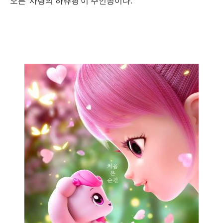
오른
'
사랑의 하츄핑
'
이 주인공이다
.