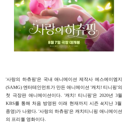
'
사랑의 하츄핑
'
은 국내 애니메이션 제작사 에스에이엠지
(SAMG)
엔터테인먼트가 만든 애니메이션
'
캐치
!
티니핑
'
의
첫 극장판 애니메이션이다
. '
캐치
!
티니핑
'
은
2020
년
3
월
KBS
를 통해 처음 방영된 이래 현재까지 시즌
4(
지난
3
월
종영
)
가 나왔다
. '
사랑의 하츄핑
'
은 캐치티니핑 애니메이션
의 프리퀄 영화이다
.