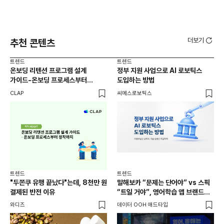
더보기
추천 콘텐츠
트렌드
트렌드
트렌
온보딩 리텐션 프로그램 설계
정부 지원 사업으로 AI 로보틱스
유아
가이드-온보딩 프로세스부터
도입하는 방법
(6
정착까지
가
CLAP
씨메스로보틱스
DM
부른
캠
트렌
외식
트렌드
트렌드
현장
"두쫀쿠 유행 끝났다"는데, 8천만 원
말해보카 “문제는 단어야” vs 스픽
씨메
결제된 반전 이유
“트일 거야”, 영어학습 앱 브랜드
인지 경쟁
와디즈
데이터 OOH 애드타입