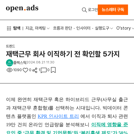
뉴스레터 구독
로그인
탐색
지금, 마케팅
흐름과 판단
인사이터
실행도구
O'story
트렌드
재택근무 회사 이직하기 전 확인할 5가지
플렉스웍
2024.08.21 11:30
1090
0
1
0
이제 완연히 재택근무 혹은 하이브리드 근무(사무실 출근
과 재택근무 혼합형)를 선택하는 시대입니다. 빅데이터 콘
텐츠 플랫폼인
KPR 인사이트 트리
에서 이직과 퇴사 관련
19만 건의 온라인 언급량을 분석해보니
이직에 영향을 준
요인 중 ‘근무 환경 및 기업문화’와 ‘복리후생 제도’가 50%