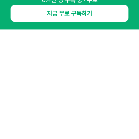
6.4만 명 구독 중 · 무료
NHN AD
지금 무료 구독하기
오픈애즈란
공지사항
제휴문의
인사이터 신청
뉴스레터
광고안내
경기도 성남시 분당구 대왕판교로645번길 16
대표 : 심도섭
사업자등록번호 : 144-81-27690(
사업자정보확인
)
통신판매업신고번호 : 2014-경기성남-1023
호스팅서비스사업자 : 오픈애즈
서비스•광고 문의 :
1800-2198
이메일 :
openads@openads.co.kr
이용약관
개인정보처리방침
instagram
thread
kakaotalk
© NHN AD. All rights reserved.