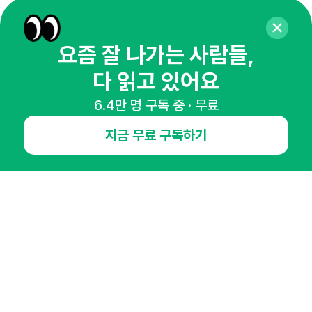
65,043명의 마케터를 성장시키는 뉴스레터
뉴스레터 구독하기
요즘 잘 나가는 사람들,
다 읽고 있어요
NHN AD
6.4만 명 구독 중 · 무료
지금 무료 구독하기
오픈애즈란
공지사항
제휴문의
인사이터 신청
뉴스레터
광고안내
경기도 성남시 분당구 대왕판교로645번길 16
대표 : 심도섭
사업자등록번호 : 144-81-27690(
사업자정보확인
)
통신판매업신고번호 : 2014-경기성남-1023
호스팅서비스사업자 : 오픈애즈
서비스•광고 문의 :
1800-2198
이메일 :
openads@openads.co.kr