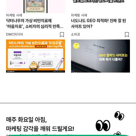
마케
독립
마케팅 사례
마케팅 사례
출
닥터나우의 가상 비만치료제
너도나도 GEO 최적화! 진짜 잘 된
와디
‘마음자로’, 소비자의 심리적 만족을
사이트 있어?
충족하는 동시에 서비스의 접근성을
DMC미디어
소마코
높이는 콘텐츠로 호평
매주 화요일 아침,
마케팅 감각을 깨워 드릴게요!