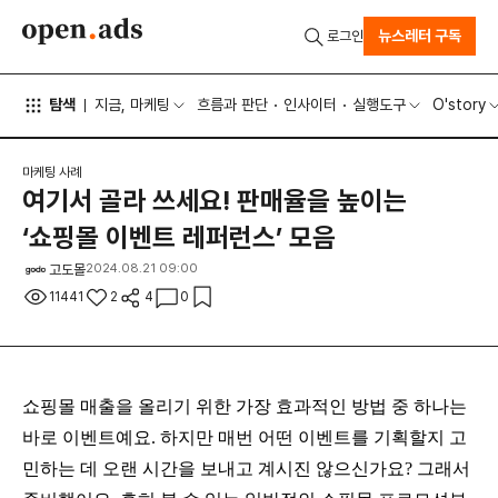
뉴스레터 구독
로그인
탐색
지금, 마케팅
흐름과 판단
인사이터
실행도구
O'story
마케팅 사례
여기서 골라 쓰세요! 판매율을 높이는
‘쇼핑몰 이벤트 레퍼런스’ 모음
고도몰
2024.08.21 09:00
11441
2
4
0
쇼핑몰 매출을 올리기 위한 가장 효과적인 방법 중 하나는
바로 이벤트예요. 하지만 매번 어떤 이벤트를 기획할지 고
민하는 데 오랜 시간을 보내고 계시진 않으신가요? 그래서