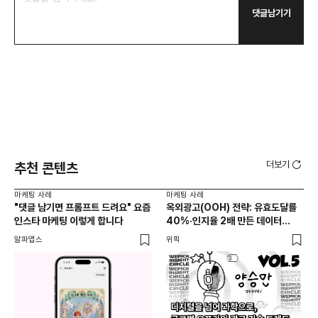
댓글남기기
더보기
추천 콘텐츠
마케팅 사례
마케팅 사례
마케
"댓글 남기면 프롬프트 드려요" 요즘
옥외광고(OOH) 전략: 유효도달률
무
인스타 마케팅 이렇게 합니다
40%·인지율 2배 만든 데이터
‘댓
활용법 | 애드타입 양승만 이사
브
알파앱스
위픽
DM