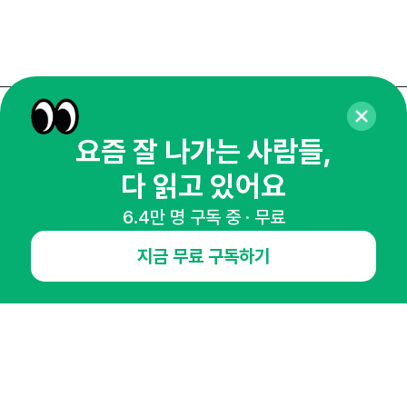
매주 화요일 아침,
요즘 잘 나가는 사람들,
마케팅 감각을 깨워 드릴게요!
다 읽고 있어요
65,043명의 마케터를 성장시키는 뉴스레터
뉴스레터 구독하기
6.4만 명 구독 중 · 무료
지금 무료 구독하기
NHN AD
오픈애즈란
공지사항
제휴문의
인사이터 신청
뉴스레터
광고안내