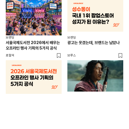
브랜딩
브랜딩
서울국제도서전 2026에서 배우는
광고는 웃겼는데, 브랜드는 남았나
오프라인 행사 기획의 5가지 공식
로컬덕
브루스
브랜
매년
주민
기
로컬