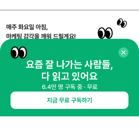
매주 화요일 아침,
마케팅 감각을 깨워 드릴게요!
65,043명의 마케터를 성장시키는 뉴스레터
뉴스레터 구독하기
요즘 잘 나가는 사람들,
다 읽고 있어요
6.4만 명 구독 중 · 무료
NHN AD
지금 무료 구독하기
오픈애즈란
공지사항
제휴문의
인사이터 신청
뉴스레터
광고안내
경기도 성남시 분당구 대왕판교로645번길 16
대표 : 심도섭
사업자등록번호 : 144-81-27690(
사업자정보확인
)