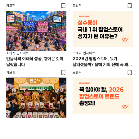
이
기묘한
로컬덕
썸트
소비
소비자 인사이트
소비자 인사이트
CR
민음사의 이례적 성공, 쌓아온 것이
2026년 팝업스토어, 뭐가
개
달랐습니다
달라졌을까? 올해 기획 전에 꼭 봐야
할 트렌드 4가지
DX
기묘한
로컬덕