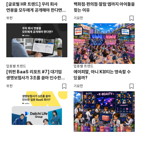
[글로벌 HR 트렌드] 우리 회사
백화점·편의점·알람 앱까지 아이돌을
드라
연봉을 모두에게 공개해야 한다면? |
찾는 이유
진
급여 투명성 법, 해외 사례, 연봉
위펀
기묘한
기묘
공개, 채용 공고
업종별 트렌드
업종별 트렌드
업종
[위펀 BaaS 리포트 #7] 대기업
에이피알, 아니 K뷰티는 영속할 수
민음
생명보험사가 3조를 쏟아 인수한
있을까?
달
일본 BaaS 회사의 정체는?
위펀
기묘한
기묘