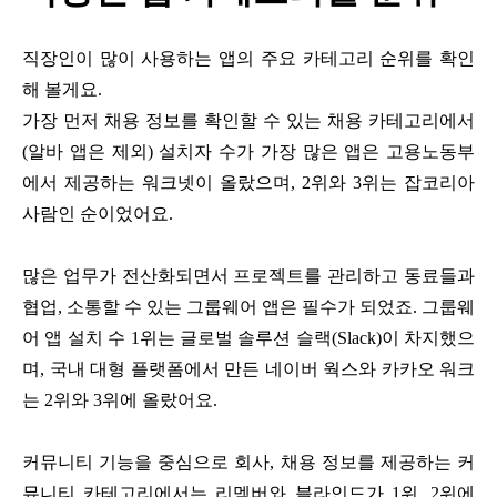
직장인이 많이 사용하는 앱의 주요 카테고리 순위를 확인
해 볼게요
.
가장 먼저 채용 정보를 확인할 수 있는 채용 카테고리에서
(
알바 앱은 제외
)
설치자 수가 가장 많은 앱은 고용노동부
에서 제공하는 워크넷이 올랐으며
, 2
위와
3
위는 잡코리아
사람인 순이었어요
.
많은 업무가 전산화되면서 프로젝트를 관리하고 동료들과
협업
,
소통할 수 있는 그룹웨어 앱은 필수가 되었죠
.
그룹웨
어 앱 설치 수
1
위는 글로벌 솔루션 슬랙
(Slack)
이 차지했으
며
,
국내 대형 플랫폼에서 만든 네이버 웍스와 카카오 워크
는
2
위와
3
위에 올랐어요
.
커뮤니티 기능을 중심으로 회사
,
채용 정보를 제공하는 커
뮤니티 카테고리에서는 리멤버와 블라인드가
1
위
, 2
위에