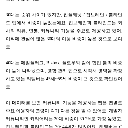
30
대는 순위 차이가 있지만
,
잡플래닛
/
잡브레인
/
블라인
드 앱에서 비중이 높았는데요
.
잡브레인과 블라인드는 회
사의 리뷰
,
연봉
,
커뮤니티 기능을 주요로 제공하고 있어
,
이직에 관심이 많은
30
대의 이용 비중이 높은 것으로 보여
요
.
40
대는 메일플러그
, Bizbox,
플로우와 같이 협업 툴의 비중
이 높게 나타났으며
,
명함 관리 앱으로 시작해 영역을 확장
하고 있는 리멤버는
45
세
~59
세 비중이 큰 것으로 확인됐어
요
.
이 데이터를 보면 커뮤니티 기능을 제공하는 앱은 앱별로
주요 이용자의 연령이 각기 다른 것을 알 수 있어요
.
개발자
커뮤니티인 커리어리는
20
대 비중이
39.2%
로 가장 높았고
,
잡브레인과 블라인드는
30~44
세가 많았어요
.
리멤버는
C