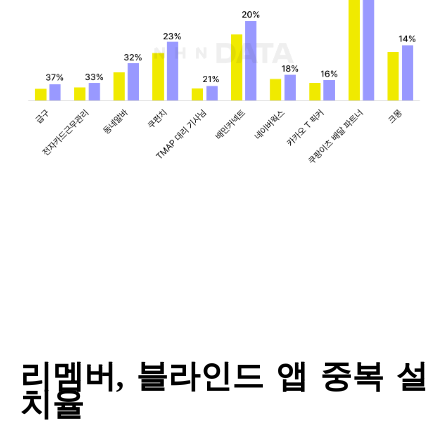
리멤버
,
블라인드 앱 중복 설
치율