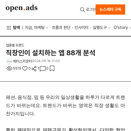
뉴스레터 구독
로그인
탐색
지금, 마케팅
흐름과 판단
인사이터
실행도구
O'story
업종별 트렌드
직장인이 설치하는 앱 88개 분석
에이스카운터
2024.08.14 11:00
5515
0
1
0
패션
,
음식점
,
밈 등 우리의 일상생활을 하루가 다르게 트렌
드가 바뀌는데요
.
트렌드가 바뀌는 영역은 직장 생활도 마
찬가지입니다
.
특히 팬데믹으로 재택근무가 활성화되면서
,
다양한 협업