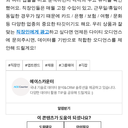
했어요
.
직장인들은 매월 고정 수입이 있고
,
근무일
/
휴일이
동일한 경우가 많기 때문에 카드
/
은행
/
보험
/
여행
/
문화
등 다양한 업종의 중요한 타깃이기도 해요
.
우리 상품과 잘
맞는
직장인에게 광고
하고 싶다면 언제든 다이티 오디언스
에 문의주시면
,
데이터를 기반으로 적합한 오디언스를 제
안해 드릴게요
!
#직장인
#앱트렌드
#채용
#그룹웨어
#긱잡
에이스카운터
국내 기술로 데이터 분석&CRM 솔루션을 제공하고 있습니다.
다양한 데이터 활용 TIP을 공유해 드릴게요 :)
알림받기
이 콘텐츠가 도움이 되셨나요?
도움돼요
아쉬워요