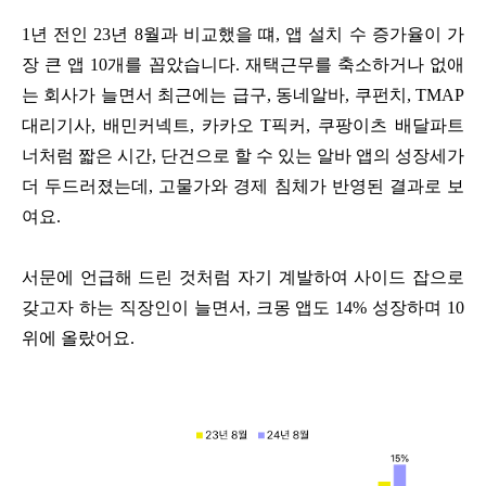
1
년 전인
23
년
8
월과 비교했을 떄
,
앱 설치 수 증가율이 가
장 큰 앱
10
개를 꼽았습니다
.
재택근무를 축소하거나 없애
는 회사가 늘면서 최근에는 급구
,
동네알바
,
쿠펀치
, TMAP
대리기사
,
배민커넥트
,
카카오
T
픽커
,
쿠팡이츠 배달파트
너처럼 짧은 시간
,
단건으로 할 수 있는 알바 앱의 성장세가
더 두드러졌는데
,
고물가와 경제 침체가 반영된 결과로 보
여요
.
서문에 언급해 드린 것처럼 자기 계발하여 사이드 잡으로
갖고자 하는 직장인이 늘면서
,
크몽 앱도
14%
성장하며
10
위에 올랐어요
.