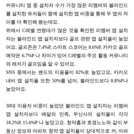
커뮤니티 앱 중 설치자 수가 가장 많은 리멤버와 블라인드
를 설치한 유저들이 함께 설치한 앱 비중을 통해 두 앱의 차
이를 더 확인해 봤는데요
.
위에서
C
레벨 연령대가 많은 것을 확인한 리멤버 앱 설치
자는 블라인드 앱 설치자보다 골프 관련 앱 설치율이 높았
어요
.
골프존은
7.4%P,
스마트 스코어는
8.6%P,
카카오 골프
예약은
6.7%P
나 차이가 있어
C
레벨의 주요 활동 커뮤니티
와 레저가 골프임을 알 수 있어요
.
SNS
중에서는 밴드의 이용율이
82%
로 높았고요
,
카카오
내비 앱 설치율 또한
50%
를 넘어
,
블라인드보다
8.8%P
나
높았어요
.
30
대 이용자 비중이 높았던 블라인드 앱 설치자는 리멤버
앱 설치자보다 배달의 민족
,
무신사의 설치율이 각각
18.2%P, 15.6%P
나 높았고요
.
청약홈과 호갱노노와 같이 부
동산 정보와 아파트 청약 앱 설치율이 상대적으로 커
,
아파