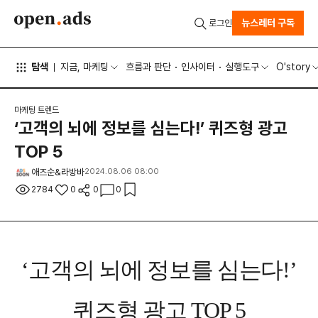
뉴스레터 구독
로그인
탐색
지금, 마케팅
흐름과 판단
인사이터
실행도구
O'story
마케팅 트렌드
‘고객의 뇌에 정보를 심는다!’ 퀴즈형 광고
TOP 5
애즈순&라방바
2024.08.06 08:00
2784
0
0
0
‘고객의 뇌에 정보를 심는다!’
퀴즈형 광고 TOP 5