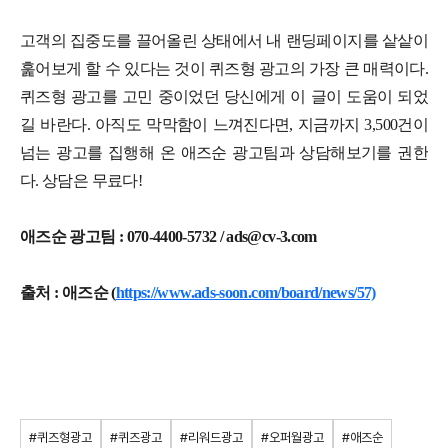
고객의 집중도를 끌어올린 상태에서 내 랜딩페이지를 샅샅이
훑어보게 할 수 있다는 것이 퀴즈형 광고의 가장 큰 매력이다.
퀴즈형 광고를 고민 중이었던 당신에게 이 글이 도움이 되었
길 바란다. 아직도 막막함이 느껴진다면, 지금까지 3,500건이
넘는 광고를 집행해 온 애즈순 광고팀과 상담해보기를 권한
다. 상담은 무료다!
애즈순 광고팀 : 070-4400-5732 / ads@cv-3.com
출처 : 애즈순 (
https://www.ads-soon.com/board/news/57)
#퀴즈형광고
#퀴즈광고
#리워드광고
#오퍼월광고
#애즈순