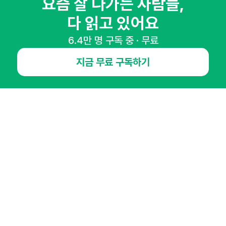
요즘 잘 나가는 사람들,
마케팅 감각을 깨워 드릴게요!
다 읽고 있어요
65,043명의 마케터를 성장시키는 뉴스레터
뉴스레터 구독하기
6.4만 명 구독 중 · 무료
지금 무료 구독하기
NHN AD
오픈애즈란
공지사항
제휴문의
인사이터 신청
뉴스레터
광고안내
경기도 성남시 분당구 대왕판교로645번길 16
대표 : 심도섭
사업자등록번호 : 144-81-27690(
사업자정보확인
)
통신판매업신고번호 : 2014-경기성남-1023
호스팅서비스사업자 : 오픈애즈
서비스•광고 문의 :
1800-2198
이메일 :
openads@openads.co.kr