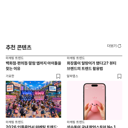
더보기
추천 콘텐츠
마케팅 트렌드
마케팅 트렌드
마케
백화점·편의점·알람 앱까지 아이돌을
화장품이 말랑이가 됐다고? 뷰티
서
찾는 이유
브랜드의 트렌드 활용법
오프
기묘한
알파앱스
로컬
마케팅 트렌드
마케팅 트렌드
2026 인플루언서 마케팅 트렌드:
성수동이 국내 팝업스토어 No.1