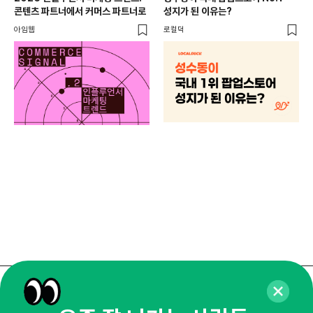
콘텐츠 파트너에서 커머스 파트너로
성지가 된 이유는?
아임웹
로컬덕
마케
하
브루
매주 화요일 아침,