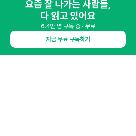
65,043명의 마케터를 성장시키는 뉴스레터
요즘 잘 나가는 사람들,
뉴스레터 구독하기
다 읽고 있어요
6.4만 명 구독 중 · 무료
지금 무료 구독하기
NHN AD
오픈애즈란
공지사항
제휴문의
인사이터 신청
뉴스레터
광고안내
경기도 성남시 분당구 대왕판교로645번길 16
대표 : 심도섭
사업자등록번호 : 144-81-27690(
사업자정보확인
)
통신판매업신고번호 : 2014-경기성남-1023
호스팅서비스사업자 : 오픈애즈
서비스•광고 문의 :
1800-2198
이메일 :
openads@openads.co.kr