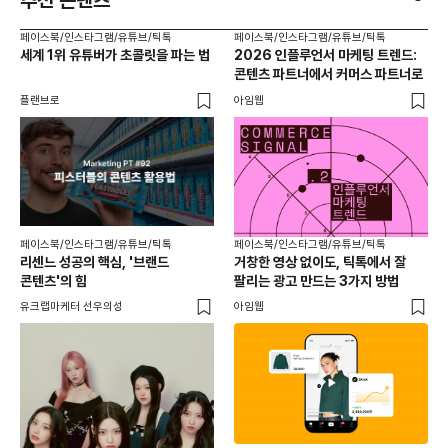
추천 콘텐츠
페이스북/인스타그램/유튜브/틱톡
페이스북/인스타그램/유튜브/틱톡
페이
세계 1위 유튜버가 초콜릿을 파는 법
2026 인플루언서 마케팅 트렌드:
브
콘텐츠 파트너에서 커머스 파트너로
팬
플랜브로
아임웹
유크
페이스북/인스타그램/유튜브/틱톡
페이스북/인스타그램/유튜브/틱톡
리센느 성공의 핵심, '브랜드
거창한 영상 없이도, 틱톡에서 잘
콘텐츠'의 힘
팔리는 광고 만드는 3가지 방법
유크랩마케터 선우의성
아임웹
페이
동
브
유크