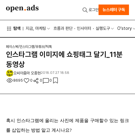
뉴스레터 구독
로그인
탐색
지금, 마케팅
흐름과 판단
인사이터
실행도구
O'story
페이스북/인스타그램/유튜브/틱톡
인스타그램 이미지에 쇼핑태그 달기_11분
동영상
오씨아줌마 오종현
2018.07.27 18:58
8695
0
0
0
혹시 인스타그램에 올리는 사진에
제품을 구매할수 있는 링크
를 삽입하는 방법 알고 계시나요?