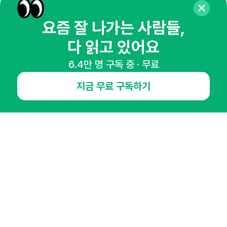
뉴스레터 구독하기
요즘 잘 나가는 사람들,
다 읽고 있어요
6.4만 명 구독 중 · 무료
NHN AD
지금 무료 구독하기
오픈애즈란
공지사항
제휴문의
인사이터 신청
뉴스레터
광고안내
경기도 성남시 분당구 대왕판교로645번길 16
대표 : 심도섭
사업자등록번호 : 144-81-27690(
사업자정보확인
)
통신판매업신고번호 : 2014-경기성남-1023
호스팅서비스사업자 : 오픈애즈
서비스•광고 문의 :
1800-2198
이메일 :
openads@openads.co.kr
이용약관
개인정보처리방침