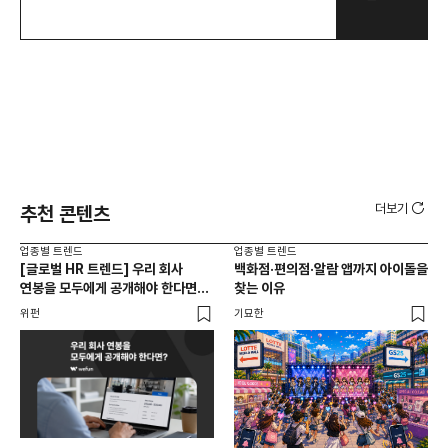
더보기
추천 콘텐츠
업종별 트렌드
업종별 트렌드
업종
[글로벌 HR 트렌드] 우리 회사
백화점·편의점·알람 앱까지 아이돌을
드라
연봉을 모두에게 공개해야 한다면? |
찾는 이유
진
급여 투명성 법, 해외 사례, 연봉
위펀
기묘한
기묘
공개, 채용 공고