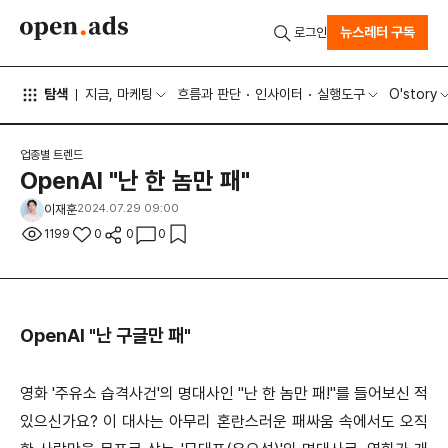
뉴스레터 구독
로그인
탐색
지금, 마케팅
흐름과 판단
인사이터
실행도구
O'story
업종별 트렌드
OpenAI "난 한 놈만 패"
이재훈
2024.07.29 09:00
1199
0
0
0
OpenAI "난 구글만 패"
영화 '주유소 습격사건'의 명대사인 "난 한 놈만 패!"를 들어보신 적
있으신가요? 이 대사는 아무리 혼란스러운 패싸움 속에서도 오직