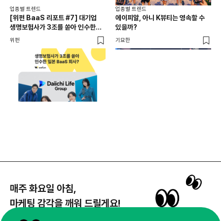
업종별 트렌드
업종별 트렌드
업종
[위펀 BaaS 리포트 #7] 대기업
에이피알, 아니 K뷰티는 영속할 수
민음
생명보험사가 3조를 쏟아 인수한
있을까?
달
일본 BaaS 회사의 정체는?
위펀
기묘한
기묘
매주 화요일 아침,
마케팅 감각을 깨워 드릴게요!
65,043명의 마케터를 성장시키는 뉴스레터