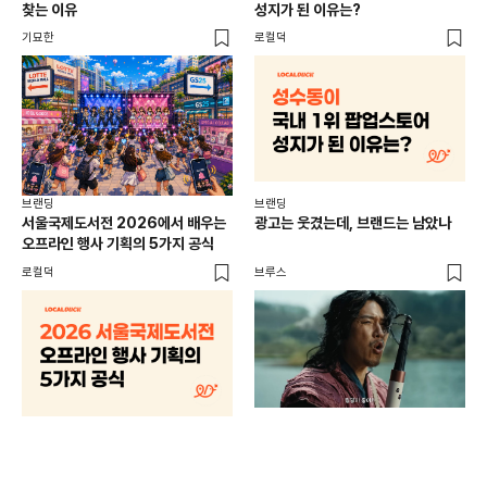
찾는 이유
성지가 된 이유는?
마
기묘한
로컬덕
플랜
브랜딩
브랜딩
서울국제도서전 2026에서 배우는
광고는 웃겼는데, 브랜드는 남았나
오프라인 행사 기획의 5가지 공식
로컬덕
브루스
브랜
매년
주민
기
로컬