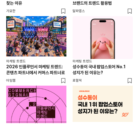
찾는 이유
브랜드의 트렌드 활용법
오프
기묘한
알파앱스
로컬
마케팅 트렌드
마케팅 트렌드
2026 인플루언서 마케팅 트렌드:
성수동이 국내 팝업스토어 No.1
콘텐츠 파트너에서 커머스 파트너로
성지가 된 이유는?
아임웹
로컬덕
마케
하
브루