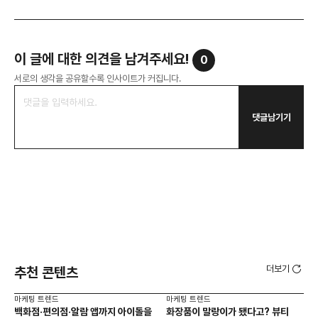
이 글에 대한 의견을 남겨주세요!
0
서로의 생각을 공유할수록 인사이트가 커집니다.
댓글남기기
더보기
추천 콘텐츠
마케팅 트렌드
마케팅 트렌드
마케
백화점·편의점·알람 앱까지 아이돌을
화장품이 말랑이가 됐다고? 뷰티
서