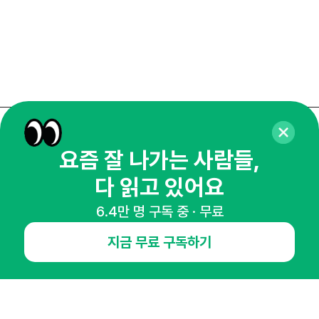
매주 화요일 아침,
요즘 잘 나가는 사람들,
마케팅 감각을 깨워 드릴게요!
다 읽고 있어요
65,043명의 마케터를 성장시키는 뉴스레터
뉴스레터 구독하기
6.4만 명 구독 중 · 무료
지금 무료 구독하기
NHN AD