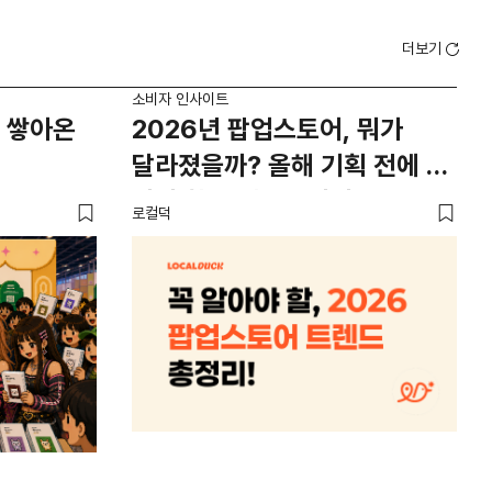
더보기
소비자 인사이트
소비
 쌓아온
2026년 팝업스토어, 뭐가
외
달라졌을까? 올해 기획 전에 꼭
남
봐야 할 트렌드 4가지
뜨
로컬덕
썸트