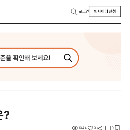
로그인
인사이터 신청
은?
1044
0
1
0