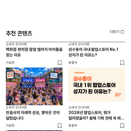
더보기
추천 콘텐츠
소비자 인사이트
소비자 인사이트
소비
백화점·편의점·알람 앱까지 아이돌을
성수동이 국내 팝업스토어 No.1
외국
찾는 이유
성지가 된 이유는?
남
이
기묘한
로컬덕
썸트
소비
소비자 인사이트
소비자 인사이트
CR
민음사의 이례적 성공, 쌓아온 것이
2026년 팝업스토어, 뭐가
개
달랐습니다
달라졌을까? 올해 기획 전에 꼭 봐야
할 트렌드 4가지
DX
기묘한
로컬덕