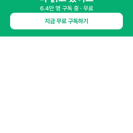
6.4만 명 구독 중 · 무료
NHN AD
지금 무료 구독하기
오픈애즈란
공지사항
제휴문의
인사이터 신청
뉴스레터
광고안내
경기도 성남시 분당구 대왕판교로645번길 16
대표 : 심도섭
사업자등록번호 : 144-81-27690(
사업자정보확인
)
통신판매업신고번호 : 2014-경기성남-1023
호스팅서비스사업자 : 오픈애즈
서비스•광고 문의 :
1800-2198
이메일 :
openads@openads.co.kr
이용약관
개인정보처리방침
instagram
thread
kakaotalk
© NHN AD. All rights reserved.