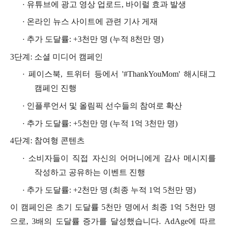
·
유튜브에
광고
영상
업로드
, 바이럴 효과 발생
·
온라인
뉴스
사이트에
관련
기사
게재
·
추가
도달률
: +3천만 명 (누적 8천만 명)
3단계: 소셜 미디어 캠페인
·
페이스북
, 트위터 등에서 '#ThankYouMom' 해시태그
캠페인 진행
·
인플루언서
및
올림픽
선수들의
참여로
확산
·
추가
도달률
: +5천만 명 (누적 1억 3천만 명)
4단계: 참여형 콘텐츠
·
소비자들이
직접
자신의
어머니에게
감사
메시지를
작성하고
공유하는
이벤트
진행
·
추가
도달률
: +2천만 명 (최종 누적 1억 5천만 명)
이
캠페인은
초기
도달률
5천만 명에서 최종 1억 5천만 명
으로, 3배의 도달률 증가를 달성했습니다. AdAge에 따르