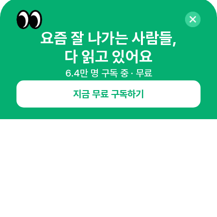
65,043명의 마케터를 성장시키는 뉴스레터
뉴스레터 구독하기
요즘 잘 나가는 사람들,
다 읽고 있어요
6.4만 명 구독 중 · 무료
NHN AD
지금 무료 구독하기
오픈애즈란
공지사항
제휴문의
인사이터 신청
뉴스레터
광고안내
경기도 성남시 분당구 대왕판교로645번길 16
대표 : 심도섭
사업자등록번호 : 144-81-27690(
사업자정보확인
)
통신판매업신고번호 : 2014-경기성남-1023
호스팅서비스사업자 : 오픈애즈
서비스•광고 문의 :
1800-2198
이메일 :
openads@openads.co.kr