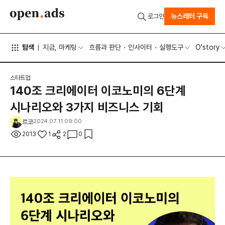
뉴스레터 구독
로그인
탐색
지금, 마케팅
흐름과 판단
인사이터
실행도구
O'story
스타트업
140조 크리에이터 이코노미의 6단계
시나리오와 3가지 비즈니스 기회
르코
2024.07.11 09:00
2013
1
2
0