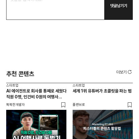
댓글남기기
더보기
추천 콘텐츠
스타트업
스타트업
스타
AI 에이전트로 회사를 통째로 세웠다
세계 1위 유튜버가 초콜릿을 파는 법
10
직원 0명, 인건비 0원의 여행사
마
제작기
똑똑한개발자
플랜브로
플랜