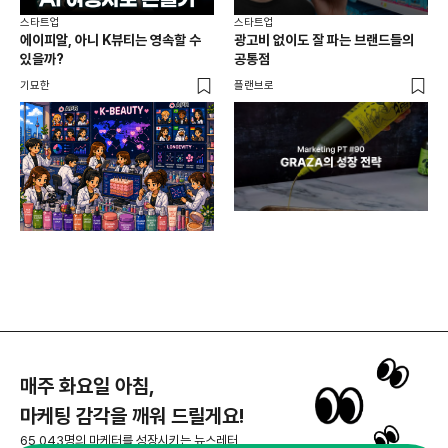
스타트업
스타트업
스타
에이피알, 아니 K뷰티는 영속할 수
광고비 없이도 잘 파는 브랜드들의
첫 
있을까?
공통점
기묘한
플랜브로
플랜
매주 화요일 아침,
마케팅 감각을 깨워 드릴게요!