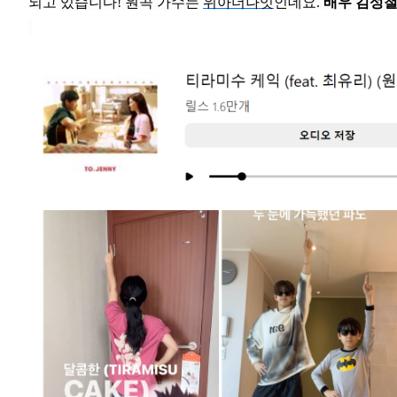
되고 있습니다! 원곡 가수는
위아더나잇
인데요.
배우 김성철