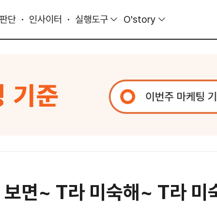
 판단
인사이터
실행도구
O'story
너를 보면~ T라 미숙해~ T라 