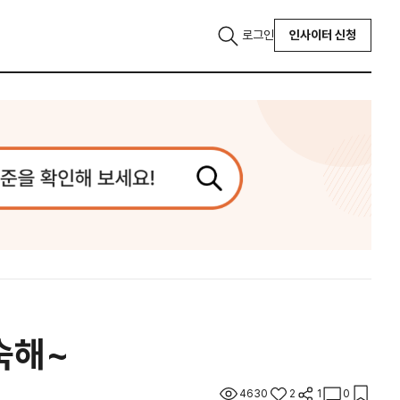
로그인
인사이터 신청
미숙해~
4630
2
1
0