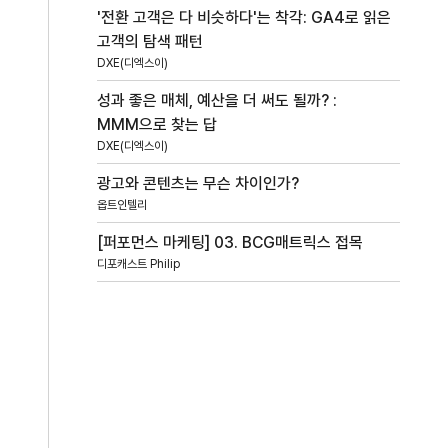
'전환 고객은 다 비슷하다'는 착각: GA4로 읽은
고객의 탐색 패턴
DXE(디엑스이)
성과 좋은 매체, 예산을 더 써도 될까? :
MMM으로 찾는 답
DXE(디엑스이)
광고와 콘텐츠는 무슨 차이인가?
옵트인텔리
[퍼포먼스 마케팅] 03. BCG매트릭스 접목
디포캐스트 Philip