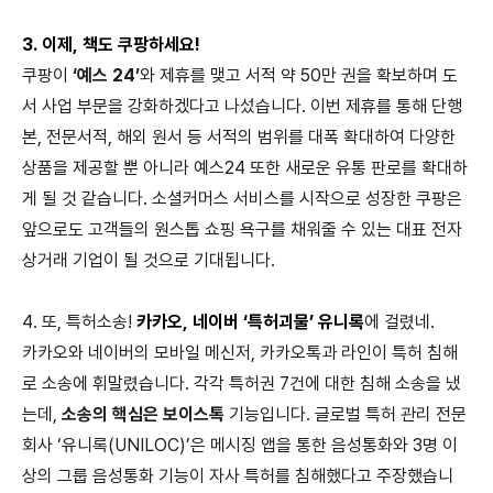
3. 이제, 책도 쿠팡하세요!
쿠팡이
‘예스 24’
와 제휴를 맺고 서적 약 50만 권을 확보하며 도
서 사업 부문을 강화하겠다고 나섰습니다. 이번 제휴를 통해 단행
본, 전문서적, 해외 원서 등 서적의 범위를 대폭 확대하여 다양한
상품을 제공할 뿐 아니라 예스24 또한 새로운 유통 판로를 확대하
게 될 것 같습니다. 소셜커머스 서비스를 시작으로 성장한 쿠팡은
앞으로도 고객들의 원스톱 쇼핑 욕구를 채워줄 수 있는 대표 전자
상거래 기업이 될 것으로 기대됩니다.
4. 또, 특허소송!
카카오, 네이버 ‘특허괴물’ 유니록
에 걸렸네.
카카오와 네이버의 모바일 메신저, 카카오톡과 라인이 특허 침해
로 소송에 휘말렸습니다. 각각 특허권 7건에 대한 침해 소송을 냈
는데,
소송의 핵심은 보이스톡
기능입니다. 글로벌 특허 관리 전문
회사 ‘유니록(UNILOC)’은 메시징 앱을 통한 음성통화와 3명 이
상의 그룹 음성통화 기능이 자사 특허를 침해했다고 주장했습니