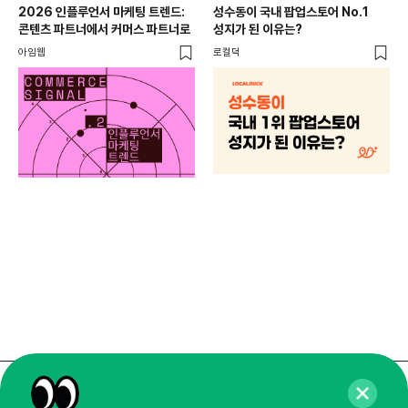
2026 인플루언서 마케팅 트렌드:
성수동이 국내 팝업스토어 No.1
콘텐츠 파트너에서 커머스 파트너로
성지가 된 이유는?
아임웹
로컬덕
마케
하
브루