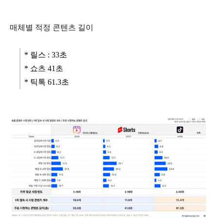
매체별 적정 콘텐츠 길이
* 릴스 : 33초
* 쇼츠 41초
* 틱톡 61.3초