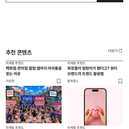
더보기
추천 콘텐츠
마케팅 트렌드
마케팅 트렌드
마케
백화점·편의점·알람 앱까지 아이돌을
화장품이 말랑이가 됐다고? 뷰티
서
찾는 이유
브랜드의 트렌드 활용법
오프
기묘한
알파앱스
로컬
마케팅 트렌드
마케팅 트렌드