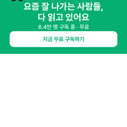
매주 화요일 아침,
요즘 잘 나가는 사람들,
마케팅 감각을 깨워 드릴게요!
다 읽고 있어요
65,043명의 마케터를 성장시키는 뉴스레터
뉴스레터 구독하기
6.4만 명 구독 중 · 무료
지금 무료 구독하기
NHN AD
오픈애즈란
공지사항
제휴문의
인사이터 신청
뉴스레터
광고안내
경기도 성남시 분당구 대왕판교로645번길 16
대표 : 심도섭
사업자등록번호 : 144-81-27690(
사업자정보확인
)
통신판매업신고번호 : 2014-경기성남-1023
호스팅서비스사업자 : 오픈애즈
서비스•광고 문의 :
1800-2198
이메일 :
openads@openads.co.kr