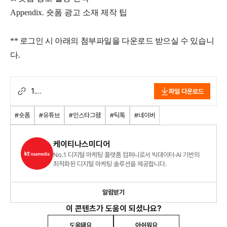
Appendix. 숏폼 광고 소재 제작 팁
** 로그인 시 아래의 첨부파일을 다운로드 받으실 수 있습니
다.
1.
파일 다운로드
(nasreport354)_[Trend&Issue_Re
port]_2024_숏폼_광고_활용_백서
#숏폼
#유튜브
#인스타그램
#틱톡
#네이버
_F_2406.pdf
케이티나스미디어
No.1 디지털 마케팅 플랫폼 컴퍼니로서 빅데이터·AI 기반의
최적화된 디지털 마케팅 솔루션을 제공합니다.
알림받기
이 콘텐츠가 도움이 되셨나요?
도움돼요
아쉬워요