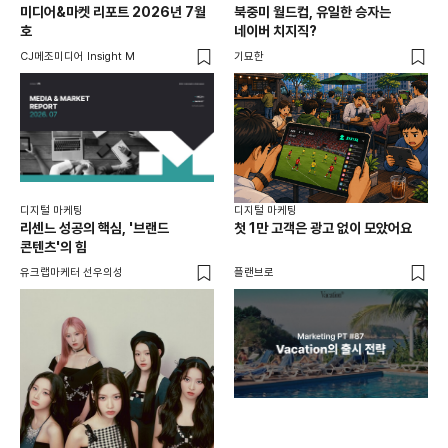
미디어&마켓 리포트 2026년 7월
북중미 월드컵, 유일한 승자는
브
호
네이버 치지직?
팬
CJ메조미디어 Insight M
기묘한
유크
디지털 마케팅
디지털 마케팅
리센느 성공의 핵심, '브랜드
첫 1만 고객은 광고 없이 모았어요
콘텐츠'의 힘
유크랩마케터 선우의성
플랜브로
디지
AI
쇼핑
똑똑