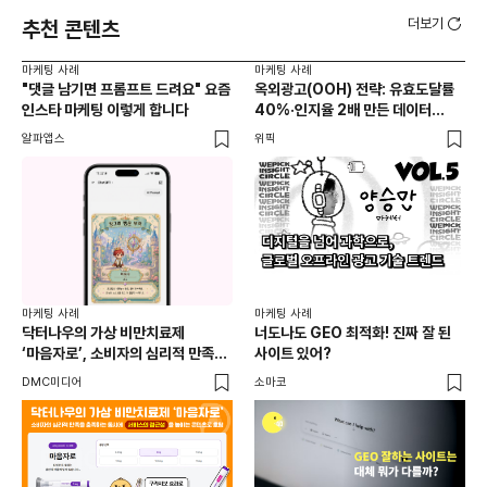
더보기
추천 콘텐츠
마케팅 사례
마케팅 사례
마케
"댓글 남기면 프롬프트 드려요" 요즘
옥외광고(OOH) 전략: 유효도달률
무
인스타 마케팅 이렇게 합니다
40%·인지율 2배 만든 데이터
‘댓
활용법 | 애드타입 양승만 이사
브
알파앱스
위픽
DM
마케
독립
마케팅 사례
마케팅 사례
출
닥터나우의 가상 비만치료제
너도나도 GEO 최적화! 진짜 잘 된
와디
‘마음자로’, 소비자의 심리적 만족을
사이트 있어?
충족하는 동시에 서비스의 접근성을
DMC미디어
소마코
높이는 콘텐츠로 호평