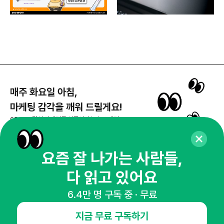
매주 화요일 아침,
마케팅 감각을 깨워 드릴게요!
65,043명의 마케터를 성장시키는 뉴스레터
뉴스레터 구독하기
요즘 잘 나가는 사람들,
다 읽고 있어요
NHN AD
6.4만 명 구독 중 · 무료
지금 무료 구독하기
오픈애즈란
공지사항
제휴문의
인사이터 신청