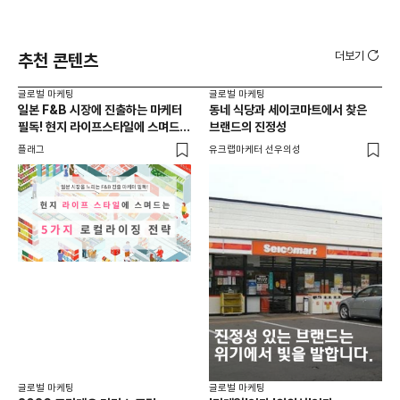
더보기
추천 콘텐츠
글로벌 마케팅
글로벌 마케팅
글로
일본 F&B 시장에 진출하는 마케터
동네 식당과 세이코마트에서 찾은
아마
필독! 현지 라이프스타일에 스며드는
브랜드의 진정성
'O
5가지 로컬라이징 전략
플래그
유크랩마케터 선우의성
피처
글로
일본
선택
SN
플래
글로벌 마케팅
글로벌 마케팅