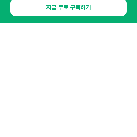
지금 무료 구독하기
NHN AD
오픈애즈란
공지사항
제휴문의
인사이터 신청
뉴스레터
광고안내
경기도 성남시 분당구 대왕판교로645번길 16
대표 : 심도섭
사업자등록번호 : 144-81-27690(
사업자정보확인
)
통신판매업신고번호 : 2014-경기성남-1023
호스팅서비스사업자 : 오픈애즈
서비스•광고 문의 :
1800-2198
이메일 :
openads@openads.co.kr
이용약관
개인정보처리방침
instagram
thread
kakaotalk