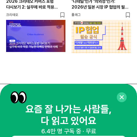
2026 크리테오 커머스 포럼
'디테일'인가 '의외성'인가:
다시보기 2: 실무에 바로 적용
2026년 일본 시장 IP 협업의 필승
가능한 마케팅 전략과 사례
공식
크리테오
플래그
매주 화요일 아침,
요즘 잘 나가는 사람들,
마케팅 감각을 깨워 드릴게요!
다 읽고 있어요
65,043명의 마케터를 성장시키는 뉴스레터
뉴스레터 구독하기
6.4만 명 구독 중 · 무료