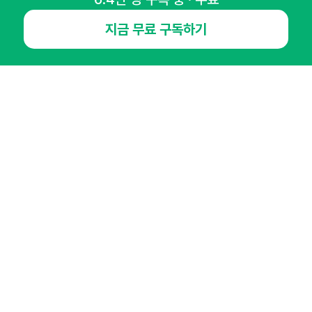
NHN AD
지금 무료 구독하기
오픈애즈란
공지사항
제휴문의
인사이터 신청
뉴스레터
광고안내
경기도 성남시 분당구 대왕판교로645번길 16
대표 : 심도섭
사업자등록번호 : 144-81-27690(
사업자정보확인
)
통신판매업신고번호 : 2014-경기성남-1023
호스팅서비스사업자 : 오픈애즈
서비스•광고 문의 :
1800-2198
이메일 :
openads@openads.co.kr
이용약관
개인정보처리방침
instagram
thread
kakaotalk
© NHN AD. All rights reserved.