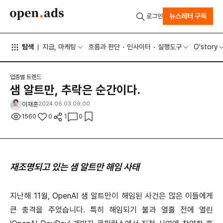
뉴스레터 구독
로그인
탐색
지금, 마케팅
흐름과 판단
인사이터
실행도구
O'story
업종별 트렌드
샘 알트만, 추락은 순간이다.
이재훈
2024.06.03 09:00
1560
0
1
0
재조명되고 있는 샘 알트만 해임 사태
지난해 11월, OpenAI 샘 알트만이 해임된 사건은 많은 이들에게
큰 충격을 주었습니다. 특히 해임되기 불과 열흘 전에 열린