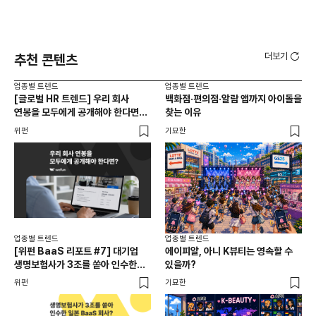
더보기
추천 콘텐츠
업종별 트렌드
업종별 트렌드
업종
[글로벌 HR 트렌드] 우리 회사
백화점·편의점·알람 앱까지 아이돌을
드라
연봉을 모두에게 공개해야 한다면? |
찾는 이유
진
급여 투명성 법, 해외 사례, 연봉
위펀
기묘한
기묘
공개, 채용 공고
업종별 트렌드
업종별 트렌드
업종
[위펀 BaaS 리포트 #7] 대기업
에이피알, 아니 K뷰티는 영속할 수
민음
생명보험사가 3조를 쏟아 인수한
있을까?
달
일본 BaaS 회사의 정체는?
위펀
기묘한
기묘