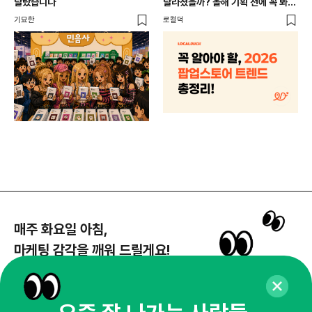
달랐습니다
달라졌을까? 올해 기획 전에 꼭 봐야
할 트렌드 4가지
DX
기묘한
로컬덕
매주 화요일 아침,
마케팅 감각을 깨워 드릴게요!
65,043명의 마케터를 성장시키는 뉴스레터
뉴스레터 구독하기