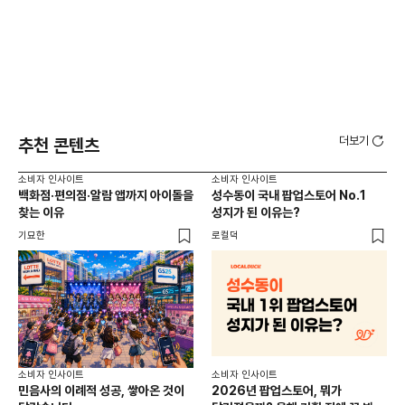
더보기
추천 콘텐츠
소비자 인사이트
소비자 인사이트
소비
백화점·편의점·알람 앱까지 아이돌을
성수동이 국내 팝업스토어 No.1
외국
찾는 이유
성지가 된 이유는?
남
이
기묘한
로컬덕
썸트
소비
소비자 인사이트
소비자 인사이트
CR
민음사의 이례적 성공, 쌓아온 것이
2026년 팝업스토어, 뭐가
개