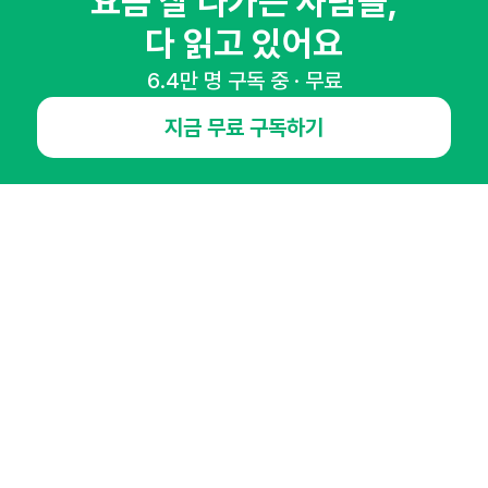
요즘 잘 나가는 사람들,
다 읽고 있어요
6.4만 명 구독 중 · 무료
NHN AD
지금 무료 구독하기
오픈애즈란
공지사항
제휴문의
인사이터 신청
뉴스레터
광고안내
경기도 성남시 분당구 대왕판교로645번길 16
대표 : 심도섭
사업자등록번호 : 144-81-27690(
사업자정보확인
)
통신판매업신고번호 : 2014-경기성남-1023
호스팅서비스사업자 : 오픈애즈
서비스•광고 문의 :
1800-2198
이메일 :
openads@openads.co.kr
이용약관
개인정보처리방침
instagram
thread
kakaotalk