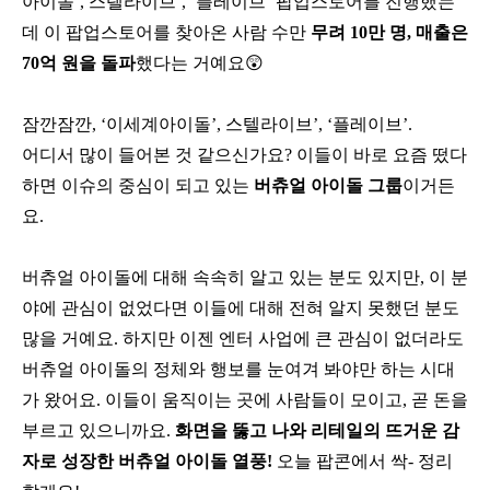
아이돌’, 스텔라이브’, ‘플레이브’ 팝업스토어를 진행했는
데 이 팝업스토어를 찾아온 사람 수만
무려 10만 명, 매출은
70억 원을 돌파
했다는 거예요😲
잠깐잠깐, ‘이세계아이돌’, 스텔라이브’, ‘플레이브’.
어디서 많이 들어본 것 같으신가요? 이들이 바로 요즘 떴다
하면 이슈의 중심이 되고 있는
버츄얼 아이돌 그룹
이거든
요.
버츄얼 아이돌에 대해 속속히 알고 있는 분도 있지만, 이 분
야에 관심이 없었다면 이들에 대해 전혀 알지 못했던 분도
많을 거예요. 하지만 이젠 엔터 사업에 큰 관심이 없더라도
버츄얼 아이돌의 정체와 행보를 눈여겨 봐야만 하는 시대
가 왔어요. 이들이 움직이는 곳에 사람들이 모이고, 곧 돈을
부르고 있으니까요.
화면을 뚫고 나와 리테일의 뜨거운 감
자로 성장한 버츄얼 아이돌 열풍!
오늘 팝콘에서 싹- 정리