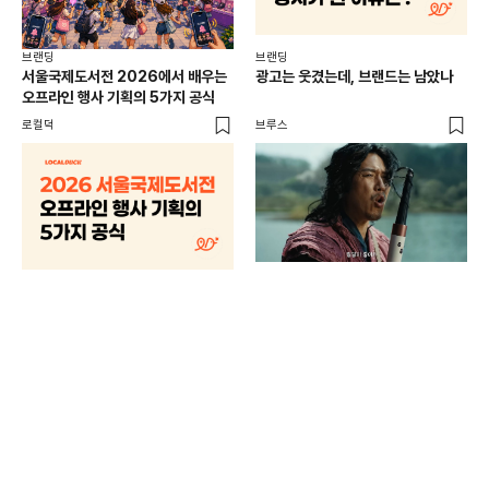
브랜딩
브랜딩
서울국제도서전 2026에서 배우는
광고는 웃겼는데, 브랜드는 남았나
오프라인 행사 기획의 5가지 공식
로컬덕
브루스
브랜
매년
주민
기
로컬