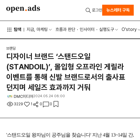
뉴스레터 구독
로그인
탐색
지금, 마케팅
흐름과 판단
인사이터
실행도구
O'story
브랜딩
디자이너 브랜드 ‘스탠드오일
(STANDOIL)’, 몰입형 오프라인 게릴라
이벤트를 통해 신발 브랜드로서의 출사표
던지며 세일즈 효과까지 거둬
DMC미디어
2024.05.24 08:00
3229
1
0
0
'스탠드오일 왕자님이 공주님을 찾습니다' 지난 4월 13~14일 간,