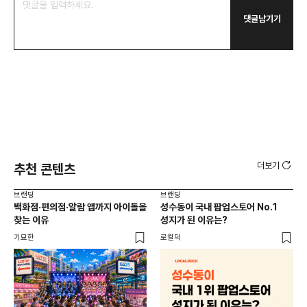
댓글남기기
더보기
추천 콘텐츠
브랜딩
브랜딩
브랜
백화점·편의점·알람 앱까지 아이돌을
성수동이 국내 팝업스토어 No.1
10
찾는 이유
성지가 된 이유는?
마
기묘한
로컬덕
플랜