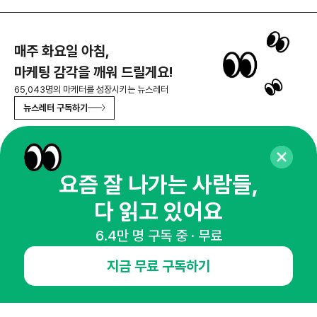
매주 화요일 아침,
마케팅 감각을 깨워 드릴게요!
65,043명의 마케터를 성장시키는 뉴스레터
뉴스레터 구독하기
요즘 잘 나가는 사람들,
NHN AD
다 읽고 있어요
오픈애즈란
공지사항
제휴문의
인사이터 신청
6.4만 명 구독 중 · 무료
뉴스레터
광고안내
지금 무료 구독하기
경기도 성남시 분당구 대왕판교로645번길 16
대표 : 심도섭
사업자등록번호 : 144-81-27690(
사업자정보확인
)
통신판매업신고번호 : 2014-경기성남-1023