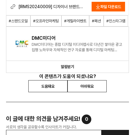
[IRMS20240009] 디자이너 브랜드
파일 다운로드
‘스탠드오일(STANDOIL)’, 몰입형
오프라인 게릴라 이벤트를 통해 신발
#스탠드오일
#오프라인마케팅
#게릴라이벤트
#패션
#인스타그램
브랜드로서의 출사표 던지며 세일즈
효과까지 거둬.pdf
DMC미디어
DMC미디어는 종합 디지털 미디어렙사로 다년간 쌓아온 광고
집행 노하우와 자체적인 연구 자료를 통해 디지털 마케팅
시장에 대한 심도 있는 정보와 인사이트를 제시하고 있습니다.
알림받기
이 콘텐츠가 도움이 되셨나요?
도움돼요
아쉬워요
이 글에 대한 의견을 남겨주세요!
0
서로의 생각을 공유할수록 인사이트가 커집니다.