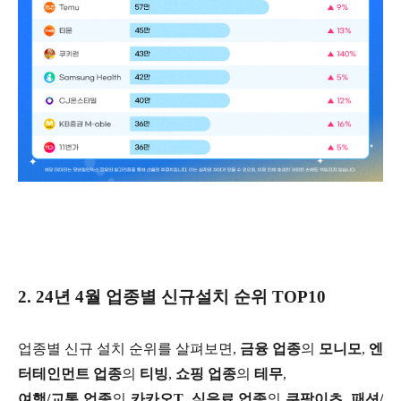
2. 24년 4월 업종별 신규설치 순위 TOP10
업종별 신규 설치 순위를 살펴보면,
금융 업종
의
모니모
,
엔
터테인먼트 업종
의
티빙
,
쇼핑 업종
의
테무
,
여행/교통 업종
의
카카오T
,
식음료 업종
의
쿠팡이츠
,
패션/