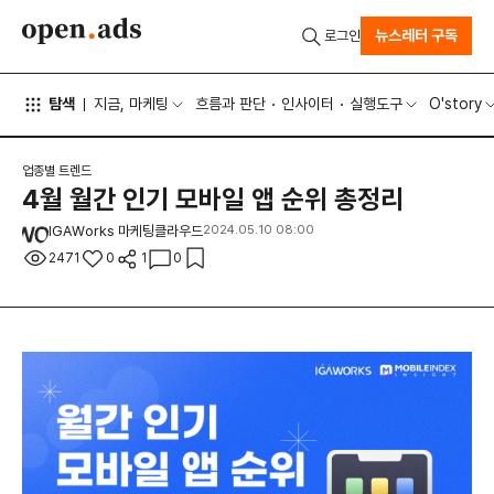
뉴스레터 구독
로그인
탐색
지금, 마케팅
흐름과 판단
인사이터
실행도구
O'story
업종별 트렌드
4월 월간 인기 모바일 앱 순위 총정리
IGAWorks 마케팅클라우드
2024.05.10 08:00
2471
0
1
0