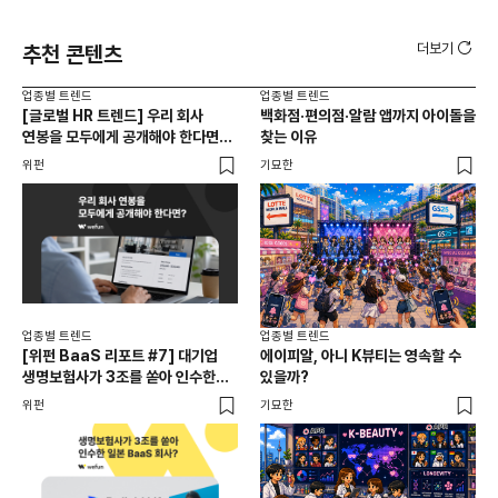
더보기
추천 콘텐츠
업종별 트렌드
업종별 트렌드
업종
[글로벌 HR 트렌드] 우리 회사
백화점·편의점·알람 앱까지 아이돌을
드라
연봉을 모두에게 공개해야 한다면? |
찾는 이유
진
급여 투명성 법, 해외 사례, 연봉
위펀
기묘한
기묘
공개, 채용 공고
업종별 트렌드
업종별 트렌드
업종
[위펀 BaaS 리포트 #7] 대기업
에이피알, 아니 K뷰티는 영속할 수
민음
생명보험사가 3조를 쏟아 인수한
있을까?
달
일본 BaaS 회사의 정체는?
위펀
기묘한
기묘