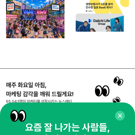
플랜
매주 화요일 아침,
마케팅 감각을 깨워 드릴게요!
65,043명의 마케터를 성장시키는 뉴스레터
뉴스레터 구독하기
요즘 잘 나가는 사람들,