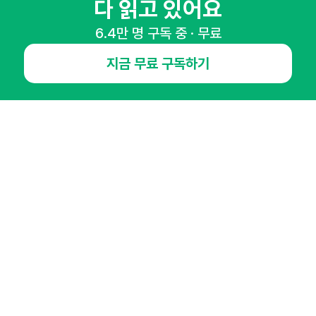
다 읽고 있어요
6.4만 명 구독 중 · 무료
NHN AD
지금 무료 구독하기
오픈애즈란
공지사항
제휴문의
인사이터 신청
뉴스레터
광고안내
경기도 성남시 분당구 대왕판교로645번길 16
대표 : 심도섭
사업자등록번호 : 144-81-27690(
사업자정보확인
)
통신판매업신고번호 : 2014-경기성남-1023
호스팅서비스사업자 : 오픈애즈
서비스•광고 문의 :
1800-2198
이메일 :
openads@openads.co.kr
이용약관
개인정보처리방침
instagram
thread
kakaotalk