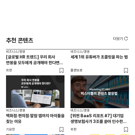
더보기
추천 콘텐츠
비즈니스/경영
비즈니스/경영
비즈
[글로벌 HR 트렌드] 우리 회사
세계 1위 유튜버가 초콜릿을 파는 법
에이
연봉을 모두에게 공개해야 한다면? |
있
급여 투명성 법, 해외 사례, 연봉
위펀
플랜브로
기묘
공개, 채용 공고
비즈니스/경영
비즈니스/경영
백화점·편의점·알람 앱까지 아이돌을
[위펀 BaaS 리포트 #7] 대기업
비즈
찾는 이유
생명보험사가 3조를 쏟아 인수한
광고
일본 BaaS 회사의 정체는?
공
기묘한
위펀