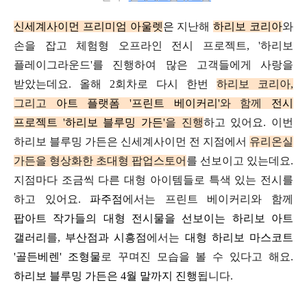
신세계사이먼 프리미엄 아울렛
은
지난해
하리보 코리아
와
손을 잡고
체험형 오프라인 전시 프로젝트,
'하리보
플레이그라운드'를 진행
하여
많은 고객들에게 사랑을
받았는데요.
올해 2회차로 다시 한번
하리보 코리아,
그리고
아트 플랫폼 '프린트 베이커리'
와 함께
전시
프로젝트 '하리보
블루밍 가든'
을 진행
하고 있어요.
이번
하리보 블루밍 가든은 신세계사이먼 전 지점에서
유리온실
가든을 형상화한
초대형 팝업스토어
를 선보이고
있는데요.
지점마다 조금씩 다른 대형 아이템들로
특색 있는 전시를
하고 있어요.
파주점
에서는 프린트 베이커리와 함께
팝아트 작가들의 대형
전시물을 선보이는
하리보 아트
갤러리
를,
부산점과 시흥점
에서는
대형 하리보 마스코트
'골든베렌' 조형물
로
꾸며진 모습을 볼 수 있다고 해요.
하리보 블루밍 가든은 4월 말까지 진행
됩니다.