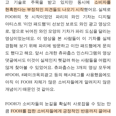
고 기술로 주목을 받고 있지만
동시에
소비자를
현혹한다는
부정적인 의견들도 나오기 시작
했어요.
실제로
FOOH의 첫 시작이었던 파리의 와인 기차는
디지털
아티스트 '이안 패드햄'이 선보인
보르도 와인 광고 영상으
로,
옆으로 뉘여진 와인 모양의 기차가
파리 도심을 달리는
영상이었는데요.
이 영상을 본 사람들이 이 기차를 실제
경험해 보기 위해
파리에 방문하고 이안 패드햄에게 문의
도 했다고 해요.
앞서 소개한 츄파춥스 인스타그램의 영상
댓글에서도
이것이 실제인지 헷갈려 하는 사람들을
어렵지
않게 찾아볼 수 있었어요.
츄파춥스는 3개의
영상 모두에
#FOOH
,
#페이크옥외광고
등의
해시태그를 사용했음에도
아직 이 FOOH 자체가 많은 소비자들에게
알려지지 않은
개념이기
때문인 것 같아요.
FOOH가 소비자들의 눈길을
확실히 사로잡을 수 있는 만
큼
FOOH를 접한 소비자들에게 긍
정적인 반응까지 끌어내