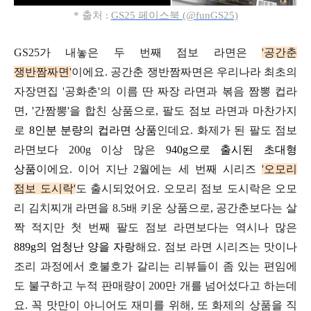
* 출처 :
GS25 페이스북 (@funGS25)
GS25가 내놓은 두 번째 점보 라면은
'공간춘
쟁반짬짜면'
이에요.
공간춘 쟁반짬짜면은 우리나라 최초의
자장면집
'공화춘'의 이름 딴
짜장
라면과
볶음 짬뽕 컵라
면, '간짬뽕'을 합친 상품으로,
팔도 점보 라면과 마찬가지
로
8인분 분량의 컵라면 상품
인데요.
화제가 된 팔도 점보
라면보다 200g 이상 많은
940g으로 출시된 초대형
상품
이에요.
이어 지난 2월에는 세 번째 시리즈
'오모리
점보 도시락'
도 출시되었어요.
오모리
점보
도시락은 오모
리 김치찌개 라면을
8.5배 키운 상품으로, 공간춘보다는 살
짝 적지만
첫 번째 팔도 점보 라면보다는 역시나 많은
889g의 엄청난
양을 자랑
해요.
점보 라면 시리즈는 맛이나
조리 과정에서
호불호가 갈리는 리뷰들이 좀 있는 편임에
도 불구하고
누적 판매량이 200만 개를
넘어섰다고 하는데
요.
꼭 맛만이 아니어도 재미를 위해,
또 화제의 상품을 직