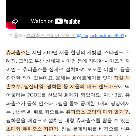
* 출처 :
츄파춥스 코리아 유튜브 (
@chupachupskorea8503)
츄파춥스
는 지난 2019년 서울 한강의 세빛섬,
스타필드 위
례점, 그리고 부산 신세계 사이먼 등에
거대한 사이즈의 자
이언트 츄파춥스를
실제로
설치하여 포토존 이벤트 등을
진행한 적이 있는데요.
올해는 화이트데이를 맞아
잠실 석
촌호수, 남산타워, 광화문 등
서울의 대표 랜드마크
에 딱
어울리는 FOOH를
선보여 화제가 되었어요.
지난 3월, 츄
파춥스가 공식 인스타그램을 통해
공개한 3개의 영상에서
는
남산타워 뒤로 떠오르는
츄파춥스 모양의 대형 열기구
,
광화문을 배경으로 설치된 대형 츄파춥스를
뽑을 수 있는
초대형 츄파춥스 자판기
,
잠실 롯데타워를 배경으로
석촌