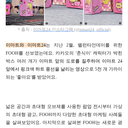
* 출처 :
이마트24 인스타그램 (@emart24_official)
이마트와 이마트24
는 지난 2월,
밸런타인데이를 위한
FOOH를 선보였는데요.
카카오의 '춘식이' 캐릭터가 박힌
박스 여러 개가
이마트 앞의
도로를 질주하여 이마트 24
앞에서
핑크색 하트 풍선을 날리는 영상
으로
5천 개 가까이
되는 '좋아요'를 받았어요.
넓은 공간과 초대형 오브제를 사용한 팝업 전시부터
가상
의 초대형 광고, FOOH까지
다양한 초대형 마케팅 사례들
을 살펴보았어요.
마지막으로 살펴본 FOOH는
새로운 광