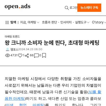
뉴스레터 구독
로그인
탐색
지금, 마케팅
흐름과 판단
인사이터
실행도구
O'story
마케팅 트렌드
왕 크니까 소비자 눈에 띈다, 초대형 마케팅
엠포스
2024.04.23 08:00
4731
1
66
0
치열한 마케팅 시장에서 다양한 취향을 가진
소비자들을
사로잡기 위해서는 남들과는 다른
우리 기업만의 차별점이
필수적인데요.
때문에
남들과 다른 신기술을 활용(
AI를 활
용한 마케팅
)하기도 하고,
색다른 산업 또는 업종과
콜라보
(
이색 협업 마케팅
)
를 하기도 합니다.
그리고