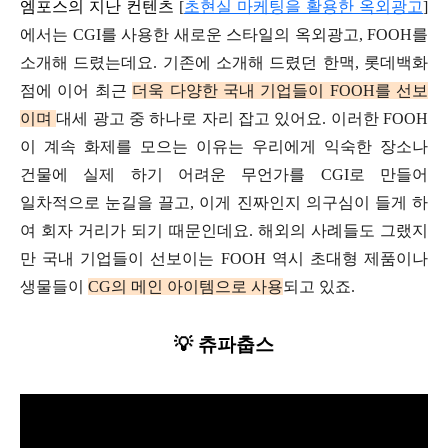
엠포스의 지난 컨텐츠
[
초현실 마케팅을 활용한 옥외광고
]
에서는
CGI를 사용한 새로운 스타일의 옥외광고,
FOOH를
소개해 드렸는데요.
기존에 소개해 드렸던 한맥, 롯데백화
점에 이어
최근
더욱 다양한 국내 기업들이
FOOH를 선보
이며
대세 광고 중 하나로 자리 잡고 있어요.
이러한
FOOH
이 계속 화제를 모으는 이유는
우리에게 익숙한 장소나
건물에
실제 하기 어려운 무언가를 CGI로 만들어
일차적으로 눈길을 끌고,
이게
진짜인지 의구심이 들게 하
여
회자 거리가 되기 때문인데요.
해외의 사례들도 그랬지
만
국내 기업들이 선보이는 FOOH 역시
초대형 제품이나
생물들이
CG의 메인 아이템으로 사용
되고 있죠.
💡
츄파춥스