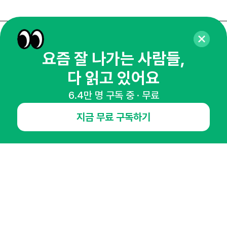
매주 화요일 아침,
요즘 잘 나가는 사람들,
마케팅 감각을 깨워 드릴게요!
다 읽고 있어요
65,043명의 마케터를 성장시키는 뉴스레터
뉴스레터 구독하기
6.4만 명 구독 중 · 무료
지금 무료 구독하기
NHN AD
오픈애즈란
공지사항
제휴문의
인사이터 신청
뉴스레터
광고안내
경기도 성남시 분당구 대왕판교로645번길 16
대표 : 심도섭
사업자등록번호 : 144-81-27690(
사업자정보확인
)