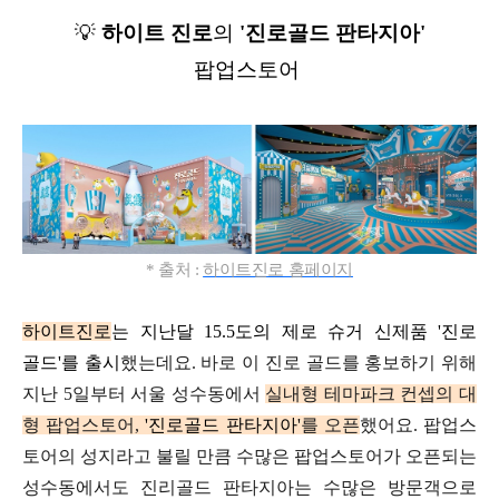
💡
하이트 진로
의
'진로골드 판타지아'
팝업스토어
*
출처 :
하이트진로 홈페이지
하이트진로
는 지난달 15.5도의
제로 슈거 신제품 '진로
골드'를 출시
했는데요.
바로 이 진로 골드를 홍보하기 위해
지난 5일부터 서울
성수동에서
실내형 테마파크 컨셉의 대
형 팝업스토어,
'진로골드 판타지아'
를 오픈
했어요.
팝업스
토어의 성지라고 불릴 만큼
수많은 팝업스토어가
오픈되는
성수동에서도
진리골드 판타지아는 수많은 방문객으로