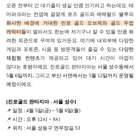
오픈 전부터 긴 대기줄이 생길 만큼 인기라고 하는데요.
테
마파크라는 컨셉에 걸맞게
로즈 골드와 에메랄드 블루의
화사한 배경에
거대한 진로 골드 오브제와 골드 두껍
캐릭터들
이
멀리서도 한눈에 저기구나 알 수 있을 만큼
화
려한
외관으로 꾸며져 있거든요.
여기에 내외부에 다양한
게임과 포토존, 시음 등
방문객들이 즐길 수 있는
다양한
체험형 컨텐츠
가
제공되고 있어 대기
시간이 아깝지
않다는 호평이에요.
진로골드 판타지아는
서울 성수동에서
5월 6일까지,
그리고
부산 서면에서는
5월 12일까지 운영될
예정
이에요.
[진로골드 판타지아 - 서울 성수]
📌
일정 : 4월 5일(금) ~ 5월 6일(월)
📌
시간 : 오후 12시 ~ 9시
📌 위치 : 서울 성동구 연무장길 53