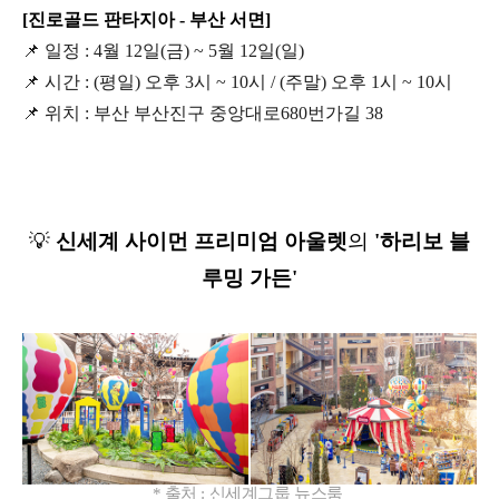
[진로골드 판타지아 - 부산 서면]
📌
일정 : 4월 12일(금) ~ 5월 12일(일)
📌
시간 : (평일) 오후 3시 ~ 10시 / (주말) 오후 1시 ~ 10시
📌 위치 : 부산 부산진구 중앙대로680번가길 38
💡
신세계 사이먼 프리미엄 아울렛
의
'하리보 블
루밍 가든'
*
출처 :
신세계그룹 뉴스룸