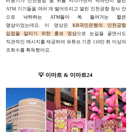
비행기가
인천공항
돔 위를 지나가면서
낙하산이 달린
ATM 기기들을
여러 개 떨어뜨리고 열린 인천공항 청사 안
으로
낙하하는 ATM들이 쏙 들어가는 짧은
영상
이었
는데요.
이 영상은
KB국민은행의 인천공항
입점을 알리기 위한
홍보 영상
으로 눈길을 끌면서도
직관적인 메시지를 제공하여
유튜브 기준 110만 회
이상의
조회수를 획득했어요.
💡 이마트 & 이마트24