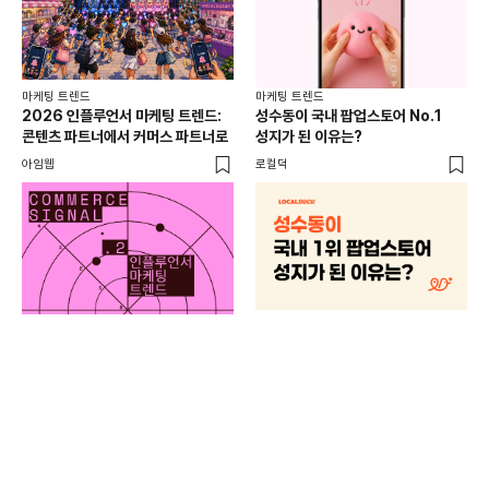
마케팅 트렌드
마케팅 트렌드
2026 인플루언서 마케팅 트렌드:
성수동이 국내 팝업스토어 No.1
콘텐츠 파트너에서 커머스 파트너로
성지가 된 이유는?
아임웹
로컬덕
마케
하
브루