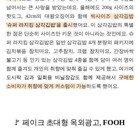
넘어서는
큰 사랑을 받았는데요.
올해에도 200g 사이즈의
핫도그,
42cm의 대왕오징어와 함께
빅사이즈 삼각김밥
'슈퍼
라지킹 삼각깁밥'
을 출시
했어요.
이 삼각김밥의 특별
한 점은
단순히 사이즈만 키운 것이 아니라는 것인데요.
슈
퍼 라지킹 삼각김밥은
일반 삼각김밥
4개 분량의 패키지에
김치볶음 참치마요, 고추참치,
크랩 참치마요, 간장바싹
불고기 등
인기 있는 삼각김밥 4종을 함께 담아
여러 명이
함께
즐겨도
개인의 취향에 맞춰 즐길 수 있게 했고,
여기에
도시락 김과 일회용 비닐장갑도 함께 제
공해서
구매한
소비자가 취향에 맞게
커스텀이
가능
하도록 했어요.
🚩
페이크 초대형 옥외광고,
FOOH