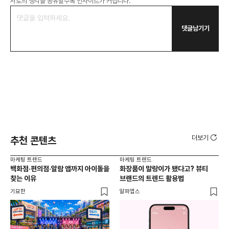
서로의 생각을 공유할수록 인사이트가 커집니다.
댓글남기기
더보기
추천 콘텐츠
마케팅 트렌드
마케팅 트렌드
마케
백화점·편의점·알람 앱까지 아이돌을
화장품이 말랑이가 됐다고? 뷰티
서
찾는 이유
브랜드의 트렌드 활용법
오프
기묘한
알파앱스
로컬