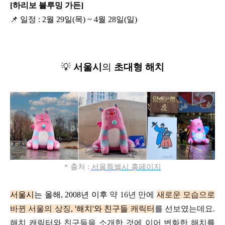
[하리보 블루밍 가든]
📌
일정 : 2월 29일(목) ~ 4월 28일(일)
💡
서울시
의
초대형 해치
* 출처 :
서울특별시 홈페이지
서울시
는 올해, 2008년 이후
약 16년 만에
새로운 모습으로
바뀐
서울의 상징,
'해치'와 친구들
캐릭터
를 선보였는데요.
해치 캐릭터와
친구들을 소개한 것에 이어
변화한 해치를