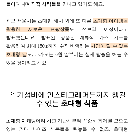
돌아다니며
직접 사람들을 만나고 있기
도 해요.
최근 서울시는 초대형 해치 외에
또 다른
초대형 아이템을
활용한
새로운 관광상품
도 선보일 예정이라고
발표했는데요.
발표된 상품은
계류식 가스 기구를
활용하여
최대 150m까지 수직 비행하는
사람이 탈 수 있는
초대형 달
로,
다가오는 6월 말부터는
실제 탑승을 해볼 수
있을 것
이라고 해요.
🚩
가성비에 인스타그래머블까지 챙길
수 있는
초대형 식품
초대형 마케팅이라 하면
지난해부터 꾸준히 화제를 모으고
있는
거대 사이즈 식품들을 빼놓을 수 없죠.
초대형