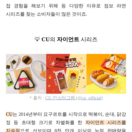
접 경험을 해보기 위해 등
다양한 이유로 점보 라면
시리즈를 찾는
소비자들이 많은 것이죠.
💡
CU
의
자이언트
시리즈
* 출처 :
CU 인스타그램 (@cu_official)
CU
는 2014년부터 요구르트를 시작으로
떡볶이, 순대, 닭강
정 등 초대형 크기로
차별화를 한
자이언트 시리즈를
지속적
으로 선보이며
8천 만개
이상의 누적 판매량을