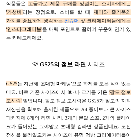
식품들은
고물가로 제품
구매를 망설이는
소비자에게는
'가성비'
라는 장점으로,
소비를 할 때
재미와 즐거움의
가치를
중요하게 생각하는
펀슈머
및 크리에이터들에게는
'인스타그래머블'
을 매력 포인트로 꼽히며
꾸준히 인기 있
는 카테고리에요.
💡
GS25
의
점보 라면
시리즈
GS25
는 지난해 '초대형 마케팅'으로
화제를 모은 적이 있는
데요.
바로 기존 사이즈에서 8배나 크기를 키운
'팔도 점보
도시락'
말입니다.
팔도 점보 도시락은 GS25가
팔도의 지적
재산권을 확보해 출시한 제품으로
A4 종이보다 큰 사이즈
패키지에
8개의 라면 사리, 3개의 분말 스프,
2개의 플레이
크가
들어있는 그야말로 초대형 컵라면 상품인데요.
도전
정신을 불러일으키는 사이즈에
유명 먹방 크리에이터들이