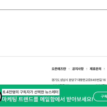
오픈애즈란
공지사항
제휴문의
경기도 성남시 분당구 대왕판교로645번길 16
사업자등록번호 : 144-81-27690(
사업자정
호스팅서비스사업자 : 오픈애즈
서비스•광고 
6.4만명의 구독자가 선택한 뉴스레터
구
마케팅 트렌드를 메일함에서 받아보세요!
이용약관
개인정보처리방침