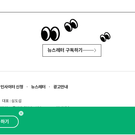
뉴스레터 구독하기
인사이터 신청
뉴스레터
광고안내
대표 : 심도섭
보확인
)
통신판매업신고번호 : 2014-경기성남-1023
문의 :
1800-2198
이메일 :
openads@openads.co.kr
독하기