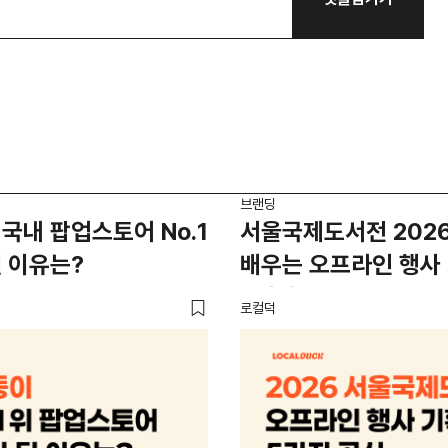
브랜딩
국내 팝업스토어 No.1
서울국제도서전 202
 이유는?
배우는 오프라인 행사
5가지 공식
로컬덕