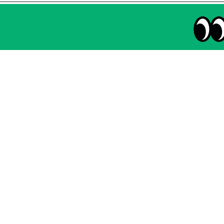
매주 화요일 아침,
마케팅 감각을 깨워 드릴게요!
65,043명의 마케터를 성장시키는 뉴스레터
NHN AD
instagram
thread
kakaotalk