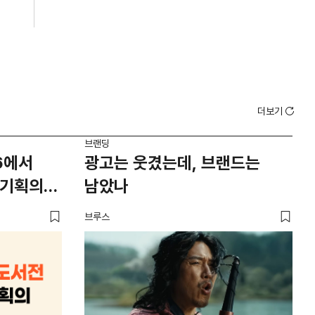
더보기
브랜딩
브랜
6에서
광고는 웃겼는데, 브랜드는
1
 기획의
남았나
이
브루스
플랜