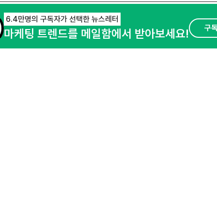
6.4만명의 구독자가 선택한 뉴스레터
구
마케팅 트렌드를 메일함에서 받아보세요!
오픈애즈란
공지사항
제휴문의
경기도 성남시 분당구 대왕판교로645번길 16
사업자등록번호 : 144-81-27690(
사업자정
호스팅서비스사업자 : 오픈애즈
서비스•광고 
이용약관
개인정보처리방침
© NHN AD. All rights reserved.