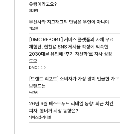
유행이라고요?
피처링
무신사와 지그재그의 만남은 우연이 아니야
기묘한
[DMC REPORT] 커머스 플랫폼의 자체 무료
체험단, 협찬용 SNS 게시물 작성에 익숙한
2030대를 유입해 ‘후기 자산화’로 자사 성장
도모
DMC미디어
[트렌드 리포트] 소비자가 가장 많이 언급한 가구
브랜드는
뉴엔AI
26년 6월 패스트푸드 리테일 동향: 최근 치킨,
피자, 햄버거 시장 동향은?
와이즈앱·리테일