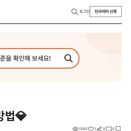
로그인
인사이터 신청
방법💎
1350
1
0
0