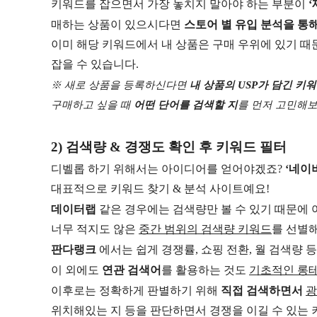
키워드를 잡으면서 가장 놓치지 말아야 하는 부분이
‘
매하는 상품이 있으시다면
스토어 별 유입 분석을 통
이미 해당 키워드에서 내 상품은 구매 우위에 있기 
잡을 수 있습니다.
※ 새로 상품을 등록하신다면
내 상품의 USP가 담긴 키
구매하고 싶을 때
어떤 단어를 검색할 지
를 먼저 고민해보
2) 검색량 & 경쟁도 확인 후 키워드 필터
디벨롭 하기 위해서는 아이디어를 얻어야겠죠?
‘네이
대표적으로 키워드 찾기 & 분석 사이트예요!
데이터랩
같은 경우에는 검색량만 볼 수 있기 때문에
너무 적지도 않은
중간 범위의 검색량 키워드
를 선별해
판다랭크
에서는 쉽게 경쟁률, 쇼핑 전환, 월 검색량 
이 외에도
연관 검색어
를 활용하는 것도
기초적인 롱테
이후로는 정확하게 판별하기 위해
직접 검색하면서
광
위치해있는 지 등을 판단하면서
경쟁을 이길 수 있는