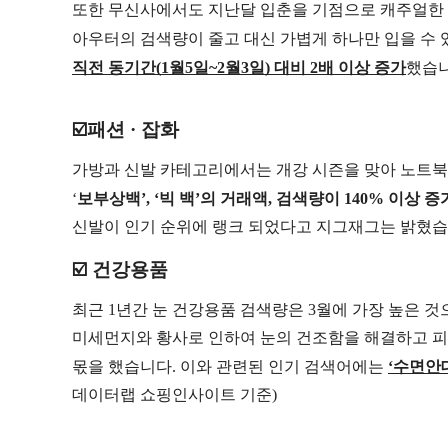
또한 무신사에서도 지난달 입춘을 기점으로
캐주얼한 
아우터의 검색량이 줄고 대신 가볍게 하나만 입을 수
직전 동기간(1월5일~2월3일) 대비 2배 이상 증가
했습니
☑️패션 · 잡화
가방과 신발 카테고리에서는 개강 시즌을 맞아 노트북,
‘
보부상백’, ‘빅 백’의 거래액, 검색량이 140% 이상 증
신발이 인기 순위에 랭크 되었다고 지그재그는 밝혔습
☑️ 건강용품
최근 1년간 눈 건강용품 검색량은 3월에 가장 높은 
미세먼지와 황사로 인하여 눈의 건조함을 해결하고 
몫을 했습니다.
이와 관련된 인기 검색어에는
‘수면안대
데이터랩 쇼핑인사이트 기준)