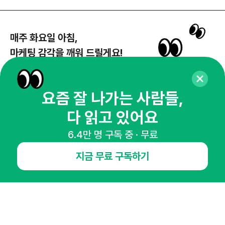
매주 화요일 아침,
마케팅 감각을 깨워 드릴게요!
65,043명의 마케터를 성장시키는 뉴스레터
뉴스레터 구독하기
요즘 잘 나가는 사람들,
다 읽고 있어요
6.4만 명 구독 중 · 무료
NHN AD
지금 무료 구독하기
오픈애즈란
공지사항
제휴문의
인사이터 신청
뉴스레터
광고안내
경기도 성남시 분당구 대왕판교로645번길 16
대표 : 심도섭
사업자등록번호 : 144-81-27690(
사업자정보확인
)
통신판매업신고번호 : 2014-경기성남-1023