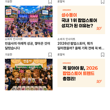
기묘한
로컬덕
썸트
소비
소비자 인사이트
소비자 인사이트
CR
민음사의 이례적 성공, 쌓아온 것이
2026년 팝업스토어, 뭐가
개
달랐습니다
달라졌을까? 올해 기획 전에 꼭 봐야
할 트렌드 4가지
DX
기묘한
로컬덕