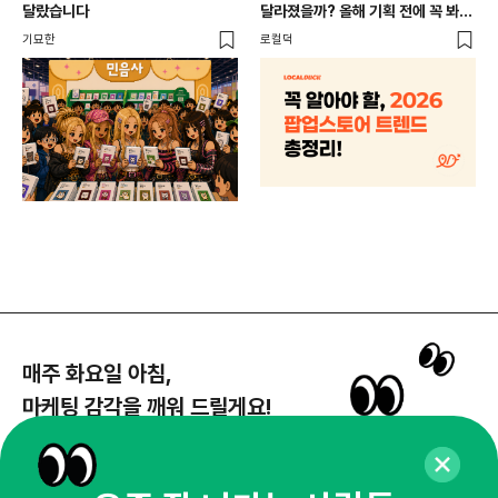
개
달랐습니다
달라졌을까? 올해 기획 전에 꼭 봐야
할 트렌드 4가지
DX
기묘한
로컬덕
매주 화요일 아침,
마케팅 감각을 깨워 드릴게요!
65,043명의 마케터를 성장시키는 뉴스레터
뉴스레터 구독하기