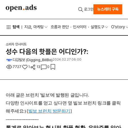
뉴스레터 구독
로그인
탐색
지금, 마케팅
흐름과 판단
인사이터
실행도구
O'story
소비자 인사이트
성수 다음의 핫플은 어디인가?:
디깅빌보 (Digging_BillBo)
2024.02.27 08:00
7727
1
13
0
아래 글은 브런치 '빌보'에 발행된 글입니다.
다양한 인사이트를 얻고 싶다면 옆 빌보 브런치 링크를 클릭
해주세요:) [
빌보 브런치 방문하기
]
-------------------------
통계로 알아보는 현시점 핫플 현황, 유망주를 알아