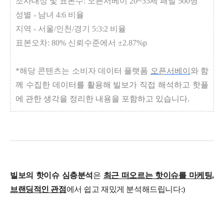
조사대상 및 표본수: 오픈서베이 20~35세 패널 500명
성별 - 남녀 4:6 비율
지역 - 서울/인천/경기 5:3:2 비율
표본오차: 80% 신뢰수준에서 ±2.87%p
*해당 콘텐츠는 소비자 데
이터 플랫폼
오픈서베이
와 함
께 수집한 데이터를 활
용해 빌보가 직접 해석하고 핫플
에 관한 생각을 정리한 내용을 포함하고 있습니다.
빌보의 핫이슈 심층분석
은
최근 떠오르는 핫이슈를 마케팅,
브랜딩적인 관점
에서 쉽고 재밌게 분석해드립니다:)