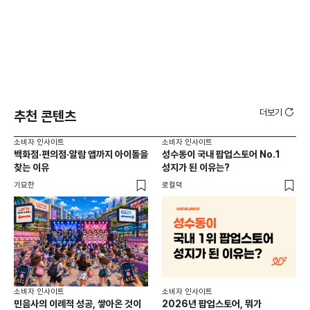
더보기
추천 콘텐츠
소비자 인사이트
소비자 인사이트
소비
백화점·편의점·알람 앱까지 아이돌을
성수동이 국내 팝업스토어 No.1
외국
찾는 이유
성지가 된 이유는?
남
이
기묘한
로컬덕
썸트
소비
소비자 인사이트
소비자 인사이트
CR
민음사의 이례적 성공, 쌓아온 것이
2026년 팝업스토어, 뭐가