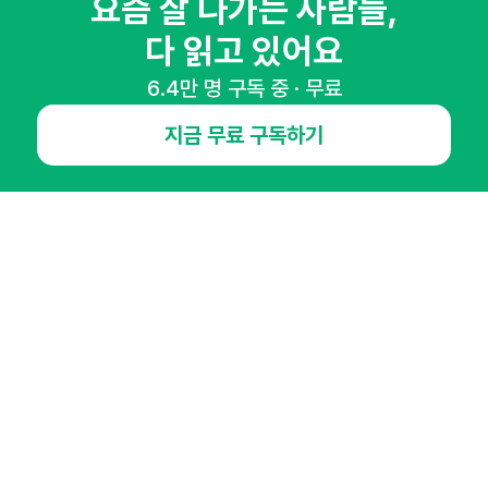
요즘 잘 나가는 사람들,
다 읽고 있어요
6.4만 명 구독 중 · 무료
NHN AD
지금 무료 구독하기
오픈애즈란
공지사항
제휴문의
인사이터 신청
뉴스레터
광고안내
경기도 성남시 분당구 대왕판교로645번길 16
대표 : 심도섭
사업자등록번호 : 144-81-27690(
사업자정보확인
)
통신판매업신고번호 : 2014-경기성남-1023
호스팅서비스사업자 : 오픈애즈
서비스•광고 문의 :
1800-2198
이메일 :
openads@openads.co.kr
이용약관
개인정보처리방침
instagram
thread
kakaotalk